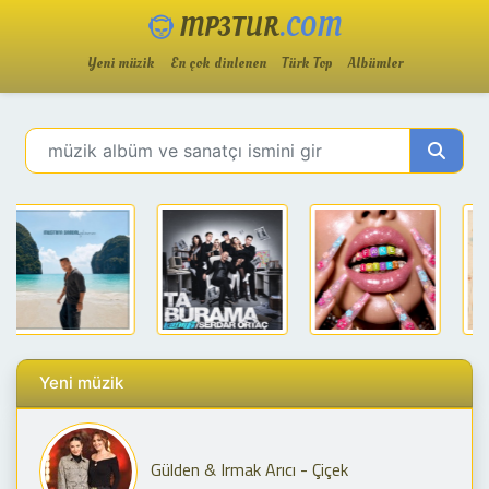
MP3TUR
.COM
Yeni müzik
En çok dinlenen
Türk Top
Albümler
Yeni müzik
Gülden & Irmak Arıcı - Çiçek