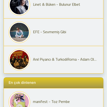
Linet & Büken - Bulunur Elbet
EFE - Sevmemiş Gibi
Anıl Piyancı & TurkodiRoma - Adam Olmaz X Yay Burcun Seni Geriyor
En çok dinlenen
manifest - Toz Pembe