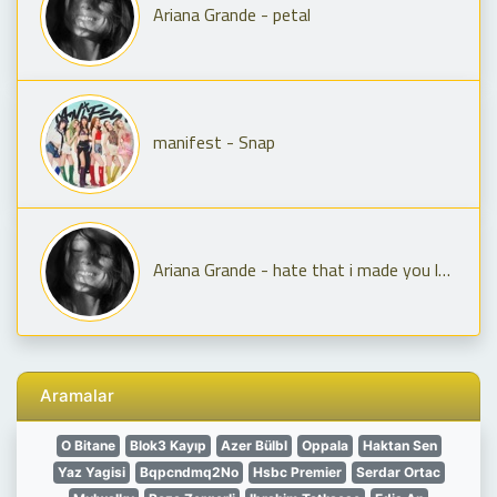
Ariana Grande - petal
manifest - Snap
Ariana Grande - hate that i made you love me
Aramalar
O Bitane
Blok3 Kayıp
Azer Bülbl
Oppala
Haktan Sen
Yaz Yagisi
Bqpcndmq2No
Hsbc Premier
Serdar Ortac