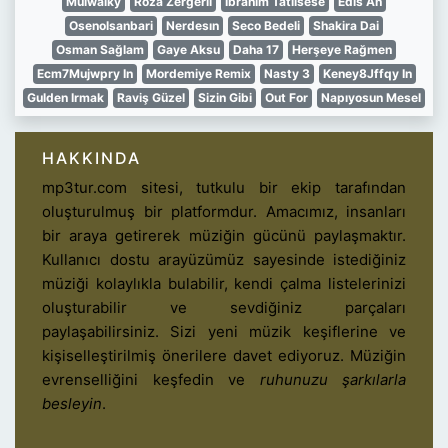
Mulwalky
Roza Zergerli
Ibrahim Tatlısese
Edis An
Osenolsanbari
Nerdesın
Seco Bedeli
Shakira Dai
Osman Sağlam
Gaye Aksu
Daha 17
Herşeye Rağmen
Ecm7Mujwpry In
Mordemiye Remix
Nasty 3
Keney8Jffqy In
Gulden Irmak
Raviş Güzel
Sizin Gibi
Out For
Napıyosun Mesel
HAKKINDA
mp3tur.com sitesi, tutkulu bir ekip tarafından
oluşturulmuş bir platformdur. Amacımız, insanları
bir araya getirerek müziğin gücünü paylaşmaktır.
Kullanıcı dostu arayüzümüz sayesinde istediğiniz
müziği kolaylıkla bulabilir, kendi çalma listelerinizi
oluşturabilir ve sevdiğiniz parçaları
paylaşabilirsiniz. Sizi yeni müzik keşiflerine ve
kişiselleştirilmiş önerilere davet ediyoruz. Müziğin
evrenselliğini keşfedin ve
ruhunuzu şarkılarla
besleyin
.