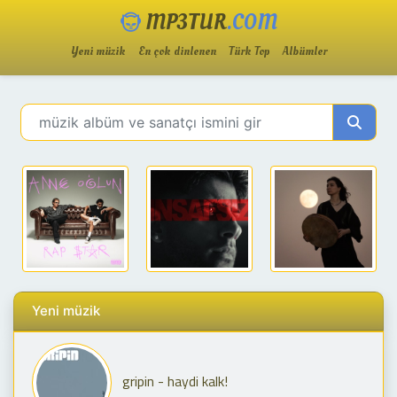
MP3TUR
.COM
Yeni müzik
En çok dinlenen
Türk Top
Albümler
Yeni müzik
gripin - haydi kalk!