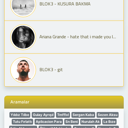
BLOK3 - KUSURA BAKMA
Ariana Grande - hate that i made you love me
BLOK3 - git
Aramalar
Yıldız Tılbe
Gulay Ayrışıl
Tmfflvl
Sergen Kaba
Sezen Aksu
Tutu Fırlattı
Aplicacion Para
Sn Beni
Nurulah Ak
La Bıze