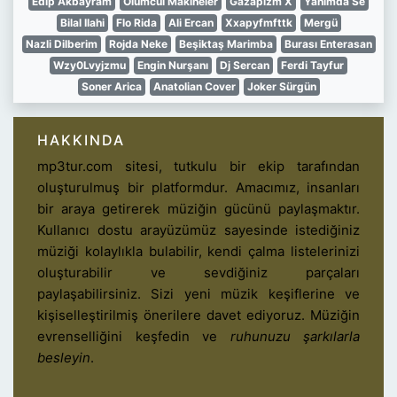
Edip Akbayram
Ölümcül Makineler
Gazapizm X
Yanımda Se
Bilal Ilahi
Flo Rida
Ali Ercan
Xxapyfmfttk
Mergü
Nazli Dilberim
Rojda Neke
Beşiktaş Marimba
Burası Enterasan
Wzy0Lvyjzmu
Engin Nurşanı
Dj Sercan
Ferdi Tayfur
Soner Arica
Anatolian Cover
Joker Sürgün
HAKKINDA
mp3tur.com sitesi, tutkulu bir ekip tarafından
oluşturulmuş bir platformdur. Amacımız, insanları
bir araya getirerek müziğin gücünü paylaşmaktır.
Kullanıcı dostu arayüzümüz sayesinde istediğiniz
müziği kolaylıkla bulabilir, kendi çalma listelerinizi
oluşturabilir ve sevdiğiniz parçaları
paylaşabilirsiniz. Sizi yeni müzik keşiflerine ve
kişiselleştirilmiş önerilere davet ediyoruz. Müziğin
evrenselliğini keşfedin ve
ruhunuzu şarkılarla
besleyin
.