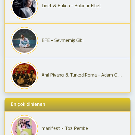
Linet & Büken - Bulunur Elbet
EFE - Sevmemiş Gibi
Anıl Piyancı & TurkodiRoma - Adam Olmaz X Yay Burcun Seni Geriyor
En çok dinlenen
manifest - Toz Pembe