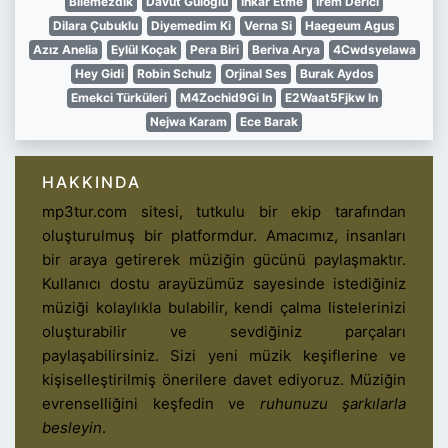
Bilemezdik
Davut Guloglu
Inkar Etme
Irem Derici
Dilara Çubuklu
Diyemedim Ki
Verna Si
Haegeum Agus
Azız Anelia
Eylül Koçak
Pera Biri
Beriva Arya
4Cwdsyelawa
Hey Gidi
Robin Schulz
Orjinal Ses
Burak Aydos
Emekci Türküleri
M4Zochid9Gi In
E2Waat5Fjkw In
Nejwa Karam
Ece Barak
HAKKINDA
mp3tur.com sitesi, tutkulu bir ekip tarafından
oluşturulmuş bir platformdur. Amacımız, insanları
bir araya getirerek müziğin gücünü paylaşmaktır.
Kullanıcı dostu arayüzümüz sayesinde istediğiniz
müziği kolaylıkla bulabilir, kendi çalma listelerinizi
oluşturabilir ve sevdiğiniz parçaları
paylaşabilirsiniz. Sizi yeni müzik keşiflerine ve
kişiselleştirilmiş önerilere davet ediyoruz. Müziğin
evrenselliğini keşfedin ve
ruhunuzu şarkılarla
besleyin
.