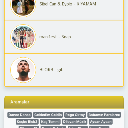
Sibel Can & Eypio - KIYAMAM
manifest - Snap
BLOK3 - git
Aramalar
Dance Dance
Geldedim Geldin
Rega Oktay
Babamın Paralarını
Keşke Blok3
Kaş Temmi
Dilovan Müzik
Aycan Aycan