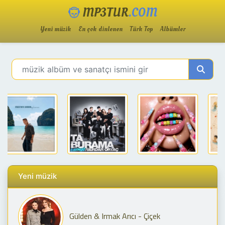
MP3TUR
.COM
Yeni müzik
En çok dinlenen
Türk Top
Albümler
Yeni müzik
Gülden & Irmak Arıcı - Çiçek