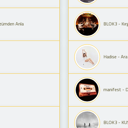
üzümden Anla
BLOK3 - Kır
Hadise - Ara
manifest - D
BLOK3 - K