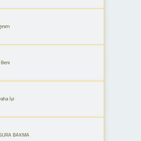
gınım
 Beni
aha İyi
USURA BAKMA