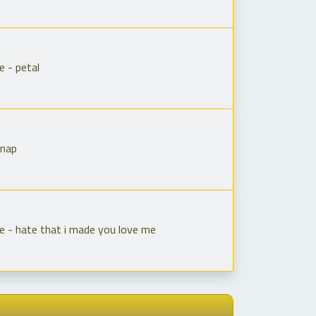
e - petal
Snap
e - hate that i made you love me