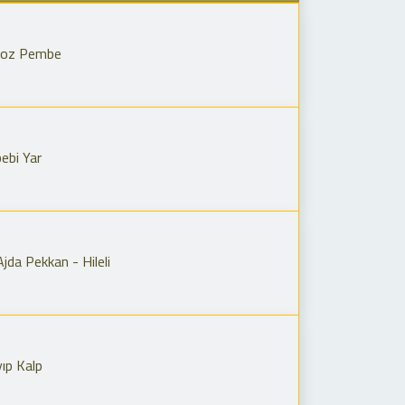
Toz Pembe
ebi Yar
jda Pekkan - Hileli
ıp Kalp