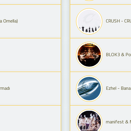
a Ornella)
CRUSH - CR
BLOK3 & Poiz
rmadı
Ezhel - Bana
manifest & 