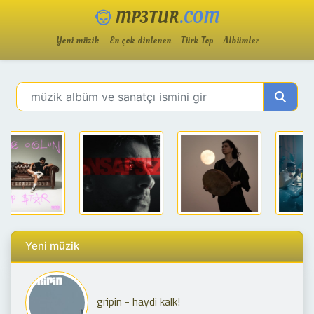
MP3TUR
.COM
Yeni müzik
En çok dinlenen
Türk Top
Albümler
Yeni müzik
gripin - haydi kalk!