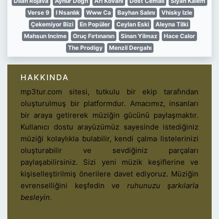
Dilan Rojava
Aynur Doğn
Arı Kovanı
Dost Cemali
Siyah Kalem
Verse 9
I Nsanlık
Www Ca
Bayhan Salını
Vhisky Izle
Çekemiyor Bizi
En Popüler
Ceylan Eski
Aleyna Tilki
Mahsun Incime
Oruç Fırtınanın
Sinan Yilmaz
Hace Calor
The Prodigy
Menzil Dergahı
HAKKINDA
mp3tur.com sitesi, tutkulu bir ekip tarafından
oluşturulmuş bir platformdur. Amacımız, insanları
bir araya getirerek müziğin gücünü paylaşmaktır.
Kullanıcı dostu arayüzümüz sayesinde istediğiniz
müziği kolaylıkla bulabilir, kendi çalma listelerinizi
oluşturabilir ve sevdiğiniz parçaları
paylaşabilirsiniz. Sizi yeni müzik keşiflerine ve
kişiselleştirilmiş önerilere davet ediyoruz. Müziğin
evrenselliğini keşfedin ve
ruhunuzu şarkılarla
besleyin
.