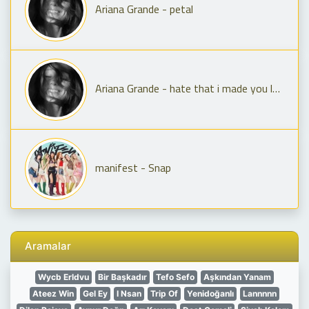
Ariana Grande - petal
Ariana Grande - hate that i made you love me
manifest - Snap
Aramalar
Wycb Erldvu
Bir Başkadır
Tefo Sefo
Aşkından Yanam
Ateez Win
Gel Ey
I Nsan
Trip Of
Yenidoğanlı
Lannnnn