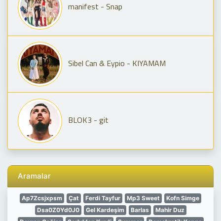
manifest - Snap
Sibel Can & Eypio - KIYAMAM
BLOK3 - git
Aramalar
Ap7Zcsjxpsm
Çat
Ferdi Tayfur
Mp3 Sweet
Kofn Simge
Dsa0Z0Yd0J0
Gel Kardeşim
Barlas
Mahir Duz