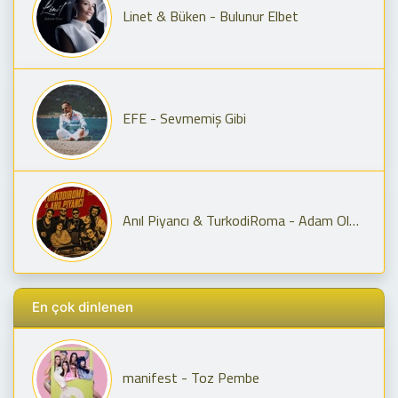
Linet & Büken - Bulunur Elbet
EFE - Sevmemiş Gibi
Anıl Piyancı & TurkodiRoma - Adam Olmaz X Yay Burcun Seni Geriyor
En çok dinlenen
manifest - Toz Pembe