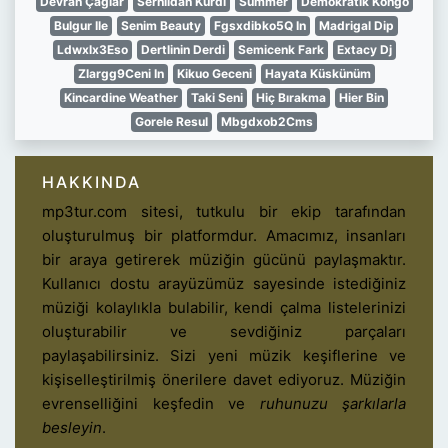
Devran Çağiar
Serhıldan Kurdi
Summer
Demokratik Kongo
Bulgur Ile
Senim Beauty
Fgsxdibko5Q In
Madrigal Dip
Ldwxlx3Eso
Dertlinin Derdi
Semicenk Fark
Extacy Dj
Zlargg9Ceni In
Kikuo Geceni
Hayata Küskünüm
Kincardine Weather
Taki Seni
Hiç Bırakma
Hier Bin
Gorele Resul
Mbgdxob2Cms
HAKKINDA
mp3tur.com sitesi, tutkulu bir ekip tarafından
oluşturulmuş bir platformdur. Amacımız, insanları
bir araya getirerek müziğin gücünü paylaşmaktır.
Kullanıcı dostu arayüzümüz sayesinde istediğiniz
müziği kolaylıkla bulabilir, kendi çalma listelerinizi
oluşturabilir ve sevdiğiniz parçaları
paylaşabilirsiniz. Sizi yeni müzik keşiflerine ve
kişiselleştirilmiş önerilere davet ediyoruz. Müziğin
evrenselliğini keşfedin ve
ruhunuzu şarkılarla
besleyin
.