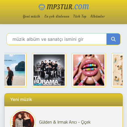
MP3TUR
.COM
Yeni müzik
En çok dinlenen
Türk Top
Albümler
Yeni müzik
Gülden & Irmak Arıcı - Çiçek