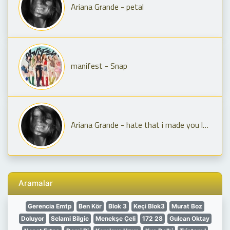
Ariana Grande - petal
manifest - Snap
Ariana Grande - hate that i made you love me
Aramalar
Gerencia Emtp
Ben Kör
Blok 3
Keçi Blok3
Murat Boz
Doluyor
Selami Bilgic
Menekşe Çeli
172 28
Gulcan Oktay