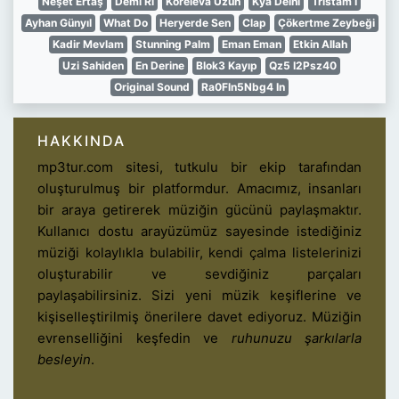
Neşet Ertaş
Demi Ri
Koreleva Uzun
Kya Delhi
Tristam I
Ayhan Günyıl
What Do
Heryerde Sen
Clap
Çökertme Zeybeği
Kadir Mevlam
Stunning Palm
Eman Eman
Etkin Allah
Uzi Sahiden
En Derine
Blok3 Kayıp
Qz5 I2Psz40
Original Sound
Ra0Fln5Nbg4 In
HAKKINDA
mp3tur.com sitesi, tutkulu bir ekip tarafından
oluşturulmuş bir platformdur. Amacımız, insanları
bir araya getirerek müziğin gücünü paylaşmaktır.
Kullanıcı dostu arayüzümüz sayesinde istediğiniz
müziği kolaylıkla bulabilir, kendi çalma listelerinizi
oluşturabilir ve sevdiğiniz parçaları
paylaşabilirsiniz. Sizi yeni müzik keşiflerine ve
kişiselleştirilmiş önerilere davet ediyoruz. Müziğin
evrenselliğini keşfedin ve
ruhunuzu şarkılarla
besleyin
.