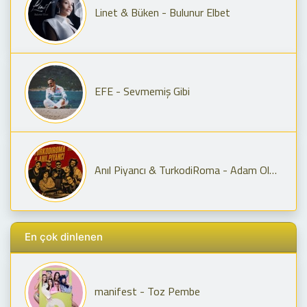
Linet & Büken - Bulunur Elbet
EFE - Sevmemiş Gibi
Anıl Piyancı & TurkodiRoma - Adam Olmaz X Yay Burcun Seni Geriyor
En çok dinlenen
manifest - Toz Pembe