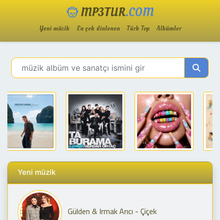
MP3TUR
.COM
Yeni müzik
En çok dinlenen
Türk Top
Albümler
Yeni müzik
Gülden & Irmak Arıcı - Çiçek