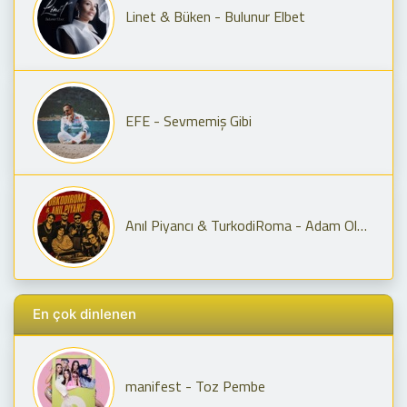
Linet & Büken - Bulunur Elbet
EFE - Sevmemiş Gibi
Anıl Piyancı & TurkodiRoma - Adam Olmaz X Yay Burcun Seni Geriyor
En çok dinlenen
manifest - Toz Pembe