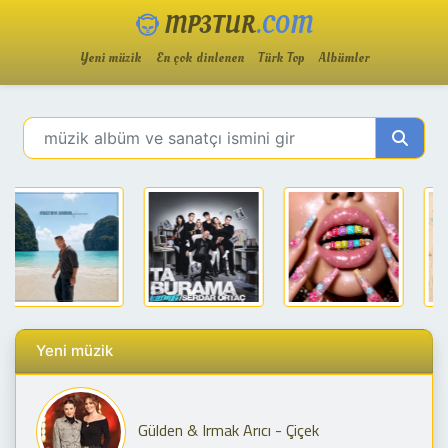
MP3TUR
.COM
Yeni müzik
En çok dinlenen
Türk Top
Albümler
Yeni müzik
Gülden & Irmak Arıcı - Çiçek