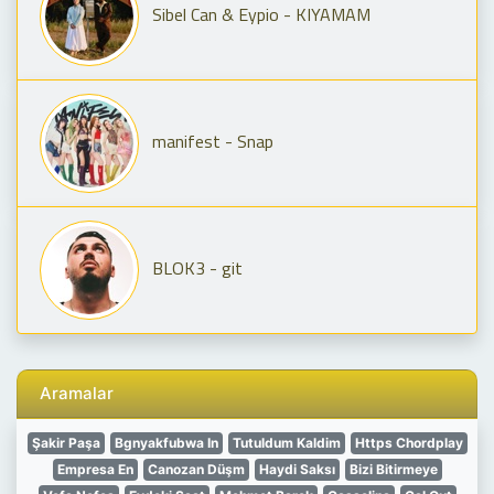
Sibel Can & Eypio - KIYAMAM
manifest - Snap
BLOK3 - git
Aramalar
Şakir Paşa
Bgnyakfubwa In
Tutuldum Kaldim
Https Chordplay
Empresa En
Canozan Düşm
Haydi Saksı
Bizi Bitirmeye