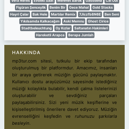
Vefa Nefes
Evdeki Saat
Mehmet Barok
Gassolina
Cal Out
Figüran Şenceylik
Benim Bir
Gece Mahal
Gold Stocks
Hayri Çalar
Bak Hele
Martılar Remix
7Jlczfb8N6E
Ben Seni
Yıkılsamda Kalkacağım
Aski Memnu
Ghost Cirice
Stadtbeleuchtung
Oy Kızlar
Saltanatın Hakimleri
Hareketli Arapca
Berapa Jumlah
HAKKINDA
mp3tur.com sitesi, tutkulu bir ekip tarafından
oluşturulmuş bir platformdur. Amacımız, insanları
bir araya getirerek müziğin gücünü paylaşmaktır.
Kullanıcı dostu arayüzümüz sayesinde istediğiniz
müziği kolaylıkla bulabilir, kendi çalma listelerinizi
oluşturabilir ve sevdiğiniz parçaları
paylaşabilirsiniz. Sizi yeni müzik keşiflerine ve
kişiselleştirilmiş önerilere davet ediyoruz. Müziğin
evrenselliğini keşfedin ve
ruhunuzu şarkılarla
besleyin
.