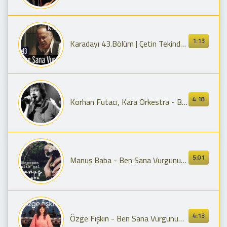
1:13
Karadayı 43.Bölüm | Çetin Tekindor - Ben Gene Sana Vurgunum
4:18
Korhan Futacı, Kara Orkestra - Ben Gene Sana Vurgunum (Official Video)
5:01
Manuş Baba - Ben Sana Vurgunum (Official Audio)
4:13
Özge Fışkın - Ben Sana Vurgunum (Live)