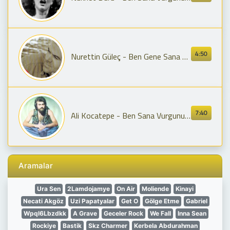
4:50
Nurettin Güleç - Ben Gene Sana Vurgunum (Official Audio)
7:40
Ali Kocatepe - Ben Sana Vurgunum Instrumental & Original (Eng. Esp. Subtitles)
Aramalar
Ura Sen
2Lamdojamye
On Air
Moliende
Kinayi
Necati Akgöz
Uzi Papatyalar
Get O
Gölge Etme
Gabriel
Wpql6Lbzdkk
A Grave
Geceler Rock
We Fall
Inna Sean
Rockiye
Bastik
Skz Charmer
Kerbela Abdurahman