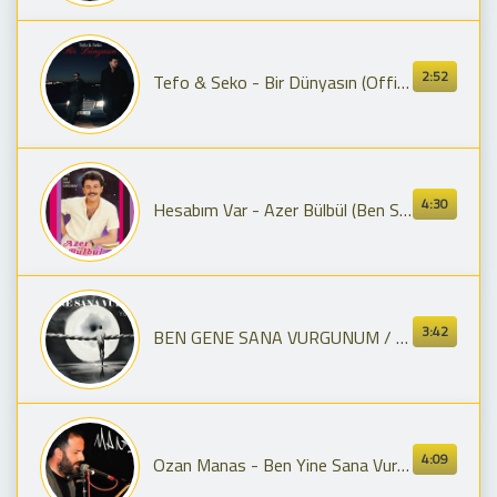
2:52
Tefo & Seko - Bir Dünyasın (Official Video)
4:30
Hesabım Var - Azer Bülbül (Ben Sana Vurgunum Albümü)
3:42
BEN GENE SANA VURGUNUM / YÜKSEL BALTACI
4:09
Ozan Manas - Ben Yine Sana Vurgunum