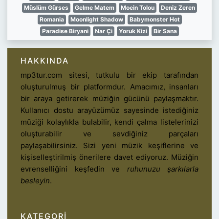
Müslüm Gürses
Gelme Matem
Moein Tolou
Deniz Zeren
Romania
Moonlight Shadow
Babymonster Hot
Paradise Biryani
Nar Çi
Yoruk Kizi
Bir Sana
HAKKINDA
mp3tur.com sitesi, tutkulu bir ekip tarafından
oluşturulmuş bir platformdur. Amacımız, insanları
bir araya getirerek müziğin gücünü paylaşmaktır.
Kullanıcı dostu arayüzümüz sayesinde istediğiniz
müziği kolaylıkla bulabilir, kendi çalma listelerinizi
oluşturabilir ve sevdiğiniz parçaları
paylaşabilirsiniz. Sizi yeni müzik keşiflerine ve
kişiselleştirilmiş önerilere davet ediyoruz. Müziğin
evrenselliğini keşfedin ve
ruhunuzu şarkılarla
besleyin
.
KATEGORI