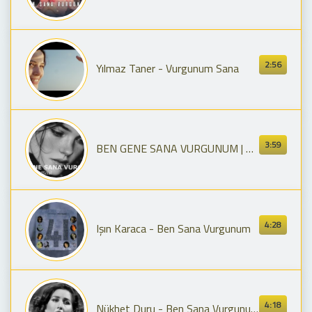
2:56
Yılmaz Taner - Vurgunum Sana
3:59
BEN GENE SANA VURGUNUM | 70s Anatolian Rock | Anadolu Rock Official | Rock | Blues
4:28
Işın Karaca - Ben Sana Vurgunum
4:18
Nükhet Duru - Ben Sana Vurgunum (1978)