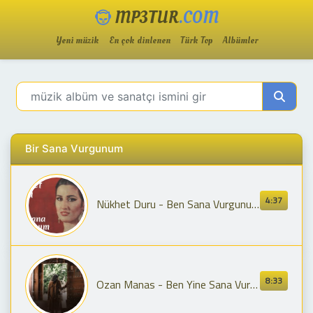
MP3TUR
.COM
Yeni müzik
En çok dinlenen
Türk Top
Albümler
Bir Sana Vurgunum
4:37
Nükhet Duru - Ben Sana Vurgunum
8:33
Ozan Manas - Ben Yine Sana Vurgunum [Akustik]