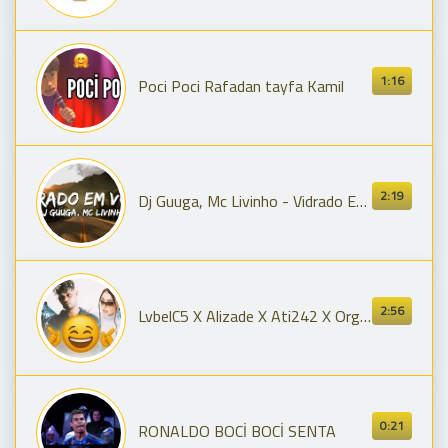
1:16
Poci Poci Rafadan tayfa Kamil
2:19
Dj Guuga, Mc Livinho - Vidrado Em Você (Letra/Lyrics)
2:56
LvbelC5 X Alizade X Ati242 X Organize - VIDRADO EM VOCE / Poci Poci Poci Senta
0:21
RONALDO BOCİ BOCİ SENTA