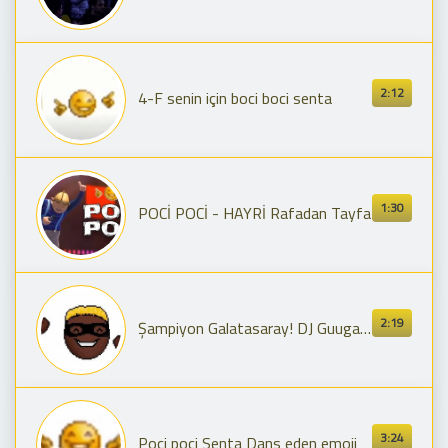
2:12
4-F senin için boci boci senta
1:30
POCİ POCİ - HAYRİ Rafadan Tayfa
2:19
Şampiyon Galatasaray! DJ Guuga & MC Livinho - Vidrado em Voce x Trend Osimhen Emoji 🥳
3:24
Poci poci Senta Dans eden emoji