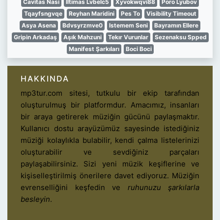
Cavitas Nasi
Iltimas Lvbelc5
Xyvokwqvi88
Poro Lyubov
Tqayfsngvqe
Reyhan Maridini
Pes To
Visibility Timeout
Asya Asena
Bdvsyrzmve0
Istemem Seni
Bayramın Ellere
Gripin Arkadaş
Aşık Mahzuni
Tekır Vurunlar
Sezenaksu Spped
Manifest Şarkıları
Boci Boci
HAKKINDA
mp3tur.com sitesi, tutkulu bir ekip tarafından
oluşturulmuş bir platformdur. Amacımız, insanları
bir araya getirerek müziğin gücünü paylaşmaktır.
Kullanıcı dostu arayüzümüz sayesinde istediğiniz
müziği kolaylıkla bulabilir, kendi çalma listelerinizi
oluşturabilir ve sevdiğiniz parçaları
paylaşabilirsiniz. Sizi yeni müzik keşiflerine ve
kişiselleştirilmiş önerilere davet ediyoruz. Müziğin
evrenselliğini keşfedin ve
ruhunuzu şarkılarla
besleyin
.