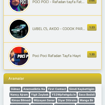
0:44
POCİ POCİ - Rafadan tayfa Fatma nine
1:33
LVBEL C5, AKDO - COOOK PARDON
1:30
Poci Poci Rafadan Tayfa Hayri
Aramalar
Gülnaz
Anemodiktis Na
First Contect
Simdi Kaybettigim
Nancy Ajram
Yigit Zeybek
Y53Wpfwhgdu In
Seco Bedeli
Kimse Bilmedi
Müzeyen Senar
Diyar Ditirsim
Manga Bir