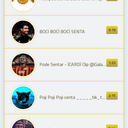
0:16
BOCİ BOCİ BOCİ SENTA
1:23
Pode Sentar - İCARDİ Clip @Galatasaray #galatasaray #keşfet #fyp #edit #şarkı #mauroicardi
2:15
Poji Poji Poji centa _____tik_tok trend music