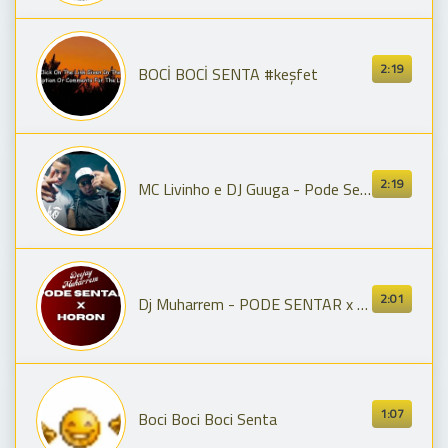
2:19
BOCİ BOCİ SENTA #keşfet
2:19
MC Livinho e DJ Guuga - Pode Sentar - Eu Tô Vidrado Em Você (Videoclipe Oficial)
2:01
Dj Muharrem - PODE SENTAR x HORON
1:07
Boci Boci Boci Senta