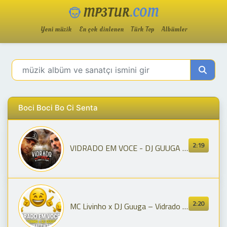
MP3TUR
.COM
Yeni müzik
En çok dinlenen
Türk Top
Albümler
Boci Boci Bo Ci Senta
2:19
VIDRADO EM VOCE - DJ GUUGA e MC LIVINHO (Pode Sentar)
2:20
MC Livinho x DJ Guuga – Vidrado em Você | TikTok Viral Emoji Dance (Poci Poci Senta Remix)