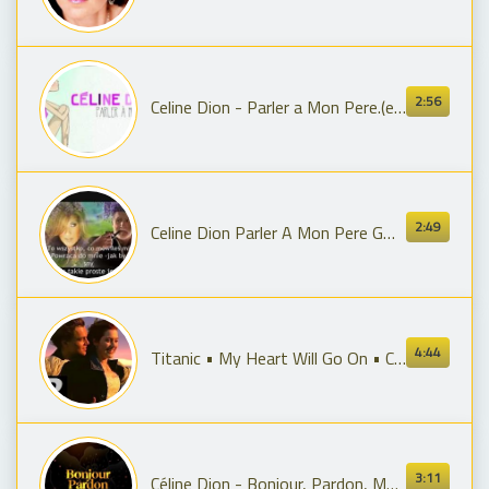
2:56
Celine Dion - Parler a Mon Pere.(exclu 2012).HD
2:49
Celine Dion Parler A Mon Pere GDY TATA PRZY MNIE JEST Karaoke
4:44
Titanic • My Heart Will Go On • Celine Dion
3:11
Céline Dion - Bonjour, Pardon, Merci (Vidéo officielle)