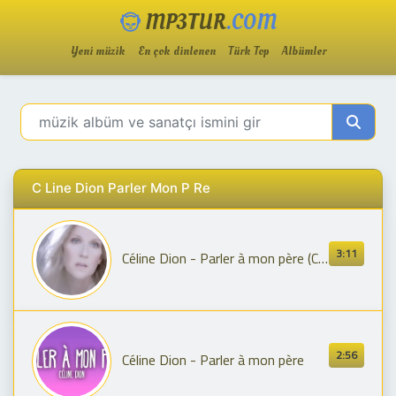
MP3TUR
.COM
Yeni müzik
En çok dinlenen
Türk Top
Albümler
C Line Dion Parler Mon P Re
3:11
Céline Dion - Parler à mon père (Clip officiel)
2:56
Céline Dion - Parler à mon père