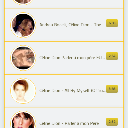
6:30
Andrea Bocelli, Céline Dion - The Prayer (Live at Central Park / 2011)
2:54
Céline Dion Parler à mon père FULL SONG CD QUALITY YouTube
3:58
Céline Dion - All By Myself (Official Remastered HD Video)
2:52
Celine Dion - Parler a mon Pere