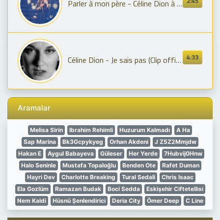
2:45
Parler à mon père - Céline Dion à Paris Bercy le 29/11/13
4:33
Céline Dion - Je sais pas (Clip officiel)
Aramalar
Melisa Sirin
Ibrahim Rehimli
Huzurum Kalmadı
A Ha
Sap Marina
Bk3Gcpykyeg
Orhan Akdeni
J Z5Z2Mmjdw
Hakan E
Aygul Babayeva
Güleser
Her Yerde
7Hubvij0Hnw
Halo Seninle
Mustafa Topaloğlu
Benden Ote
Rafet Duman
Hayri Dev
Charlotte Breaking
Tural Sedali
Chris Isaac
Ela Gozlüm
Ramazan Budak
Boci Sedda
Eskişehir Ciftetellisi
Nem Kaldi
Hüsnü Şenlendirici
Deria City
Ömer Deep
C Line