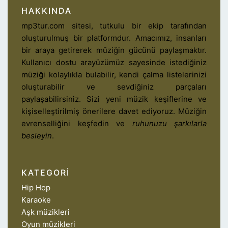
HAKKINDA
mp3tur.com sitesi, tutkulu bir ekip tarafından
oluşturulmuş bir platformdur. Amacımız, insanları
bir araya getirerek müziğin gücünü paylaşmaktır.
Kullanıcı dostu arayüzümüz sayesinde istediğiniz
müziği kolaylıkla bulabilir, kendi çalma listelerinizi
oluşturabilir ve sevdiğiniz parçaları
paylaşabilirsiniz. Sizi yeni müzik keşiflerine ve
kişiselleştirilmiş önerilere davet ediyoruz. Müziğin
evrenselliğini keşfedin ve
ruhunuzu şarkılarla
besleyin
.
KATEGORI
Hip Hop
Karaoke
Aşk müzikleri
Oyun müzikleri