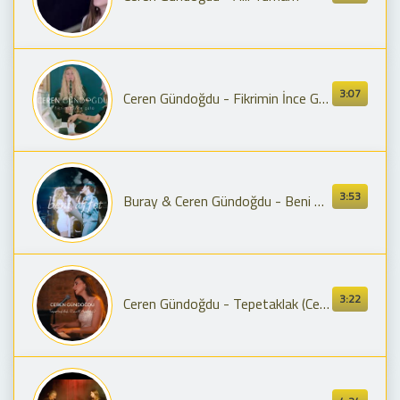
3:07
Ceren Gündoğdu - Fikrimin İnce Gülü
3:53
Buray & Ceren Gündoğdu - Beni Affet (Harbiye Açıkhava Konser)
3:22
Ceren Gündoğdu - Tepetaklak (Ceren Gündoğdu)