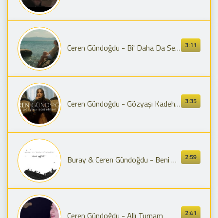
3:11
Ceren Gündoğdu - Bi' Daha Da Sevmicem
3:35
Ceren Gündoğdu - Gözyaşı Kadehleri (Official Video)
2:59
Buray & Ceren Gündoğdu - Beni Affet
2:41
Ceren Gündoğdu - Allı Turnam