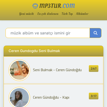
MP3TUR
.COM
Yeni müzik
En çok dinlenen
Türk Top
Albümler
Ceren Gundogdu Seni Bulmak
2:47
Seni Bulmak - Ceren Gündoğdu
3:17
Ceren Gündoğdu - Kapı