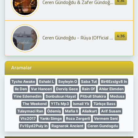
4:34
Ceren Gündoğdu & Zafer Gündoğdu - Gesi Bağları
4:36
Ceren Gündoğdu - Rüya (Official Video)
Aramalar
Tycho Awake
Eshabi L
Soyleyin O
Saba Tut
Bir6Ezslgv8 In
Ile Den
Vur Hanceri
Derviş Gece
Rain Of
Ahlar Elımden
Yine Edemedim
Sonbulsun Hayat
Pitbull Shakira
Medusa
The Weekend
Y1Ts Mp3
Ismail Yk
Türkçe Bass
Tulaymaci Ran
Ödemiş
Mafia Ii
Alialkurt
Arif Susam
Vtc2017
Yankı Simge
Roza Zergerli
Vermem Seni
Fv1Syd2Puiy In
Ragnarok Ancient
Ceren Gundogdu