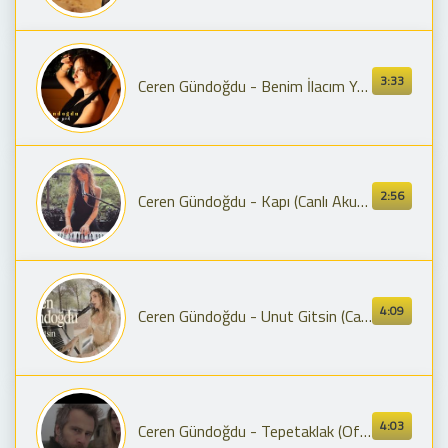
3:33
Ceren Gündoğdu - Benim İlacım Yok
2:56
Ceren Gündoğdu - Kapı (Canlı Akustik) *Azize Live Session
4:09
Ceren Gündoğdu - Unut Gitsin (Canlı Akustik)
4:03
Ceren Gündoğdu - Tepetaklak (Official Video)