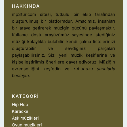
HAKKINDA
mp3tur.com sitesi, tutkulu bir ekip tarafından
oluşturulmuş bir platformdur. Amacımız, insanları
bir araya getirerek müziğin gücünü paylaşmaktır.
Kullanıcı dostu arayüzümüz sayesinde istediğiniz
müziği kolaylıkla bulabilir, kendi çalma listelerinizi
oluşturabilir ve sevdiğiniz parçaları
paylaşabilirsiniz. Sizi yeni müzik keşiflerine ve
kişiselleştirilmiş önerilere davet ediyoruz. Müziğin
evrenselliğini keşfedin ve
ruhunuzu şarkılarla
besleyin
.
KATEGORI
Hip Hop
Karaoke
Aşk müzikleri
Oyun müzikleri