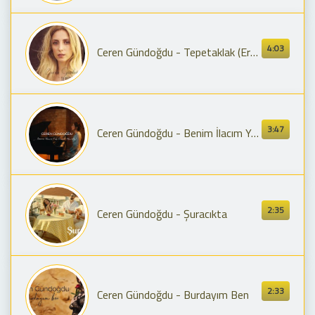
4:03
Ceren Gündoğdu - Tepetaklak (Erkenci Kuş 11. Bölüm)
3:47
Ceren Gündoğdu - Benim İlacım Yok (Canlı Akustik)
2:35
Ceren Gündoğdu - Şuracıkta
2:33
Ceren Gündoğdu - Burdayım Ben