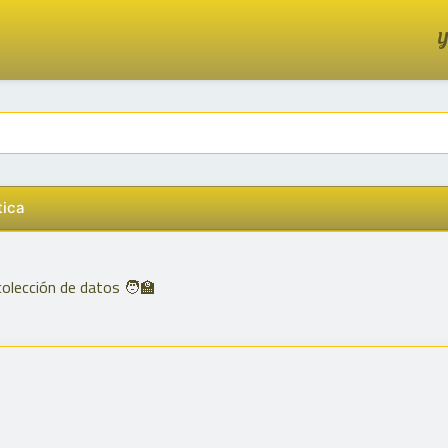
Y
tica
olección de datos 🧑‍🏫