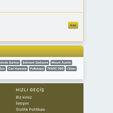
5:44
simde Şarkısı
Şebnem Qadasını
Mount Austin
Boz
Can Humans
Pullutepe
74400 360
I Slam
HIZLI GEÇIŞ
Biz kimiz
İletişim
Gizlilik Politikası