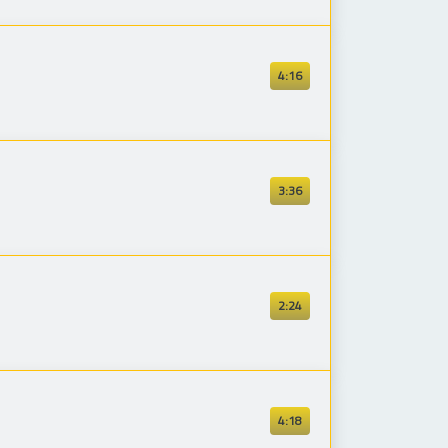
4:16
3:36
2:24
4:18