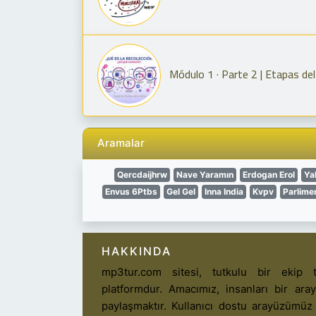
Módulo 1 · Parte 2 | Etapas de
Aramalar
Qercdaijhrw
Nave Yaramın
Erdogan Erol
Ya
Envus 6Ptbs
Gel Gel
Inna India
Kvpv
Parlime
HAKKINDA
mp3tur.com sitesi, tutkulu bir ekip t
platformdur. Amacımız, insanları bir ar
paylaşmaktır. Kullanıcı dostu arayüzümüz