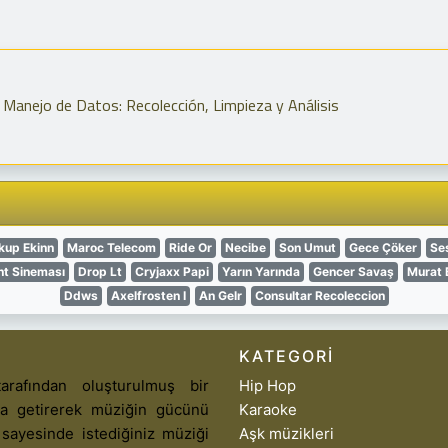
l Manejo de Datos: Recolección, Limpieza y Análisis
kup Ekinn
Maroc Telecom
Ride Or
Necibe
Son Umut
Gece Çöker
Se
nt Sineması
Drop Lt
Cryjaxx Papi
Yarın Yarında
Gencer Savaş
Murat 
Ddws
Axelfrosten I
An Gelr
Consultar Recoleccion
KATEGORI
arafından oluşturulmuş bir
Hip Hop
aya getirerek müziğin gücünü
Karaoke
 sayesinde istediğiniz müziği
Aşk müzikleri