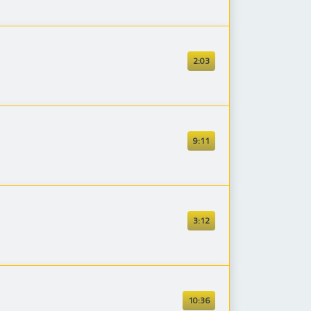
2:03
9:11
3:12
10:36