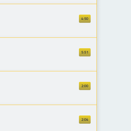
4:50
5:51
2:00
2:04