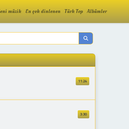
eni müzik
En çok dinlenen
Türk Top
Albümler
11:24
3:30