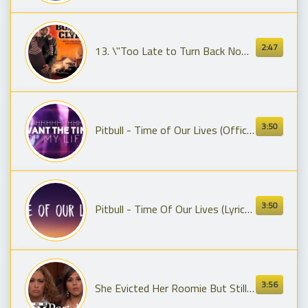
2:47
13. \"Too Late to Turn Back Now\"- Bonnie and Clyde (Original Broadway Cast Recording)
3:50
Pitbull - Time of Our Lives (Official Lyric Video) ft. Ne-Yo
3:50
Pitbull - Time Of Our Lives (Lyrics) ft. Ne-Yo
3:56
She Evicted Her Roomie But Still Wants Her Rent! | Part 1