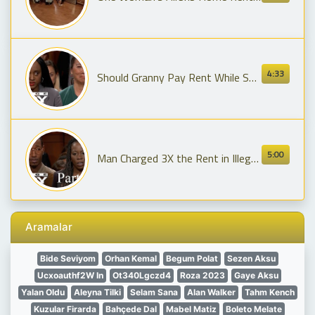
4:33
Should Granny Pay Rent While She Visits?
5:00
Man Charged 3X the Rent in Illegal Sublet! | Part 1
Aramalar
Bide Seviyom
Orhan Kemal
Begum Polat
Sezen Aksu
Ucxoauthf2W In
Ot340Lgczd4
Roza 2023
Gaye Aksu
Yalan Oldu
Aleyna Tilki
Selam Sana
Alan Walker
Tahm Kench
Kuzular Firarda
Bahçede Dal
Mabel Matiz
Boleto Melate