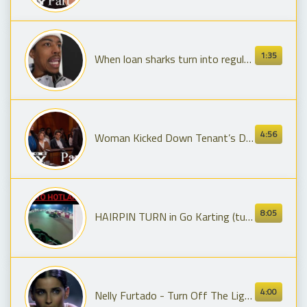
1:35
When loan sharks turn into regular businessmen.
4:56
Woman Kicked Down Tenant’s Door on Video | Part 2
8:05
HAIRPIN TURN in Go Karting (tutorial)
4:00
Nelly Furtado - Turn Off The Light (Official Music Video)