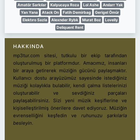
Amatör Sarkılar
Kalyucaya Roza
Lol Ashe
Anılarr Yak
Yan Yana
Atack On
Fatih Demirbag
Gerigel Ömür
Elektıro Sazla
Alexnder Rybk
Murat Boz
Lovelly
Deliquent Rent
HAKKINDA
mp3tur.com sitesi, tutkulu bir ekip tarafından
oluşturulmuş bir platformdur. Amacımız, insanları
bir araya getirerek müziğin gücünü paylaşmaktır.
Kullanıcı dostu arayüzümüz sayesinde istediğiniz
müziği kolaylıkla bulabilir, kendi çalma listelerinizi
oluşturabilir ve sevdiğiniz parçaları
paylaşabilirsiniz. Sizi yeni müzik keşiflerine ve
kişiselleştirilmiş önerilere davet ediyoruz. Müziğin
evrenselliğini keşfedin ve
ruhunuzu şarkılarla
besleyin
.