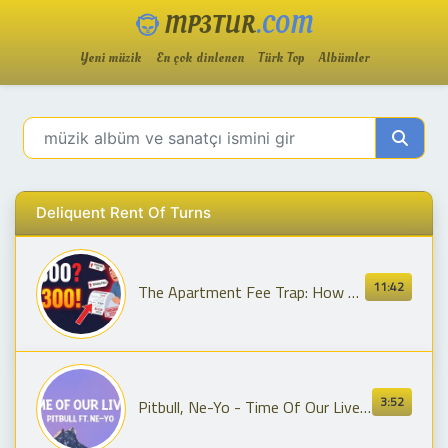
MP3TUR
.COM
Yeni müzik
En çok dinlenen
Türk Top
Albümler
Deliquent Rent Of Turns
11:42
The Apartment Fee Trap: How $1,800 Rent Turns Into $2,300
3:52
Pitbull, Ne-Yo - Time Of Our Lives (Lyrics)