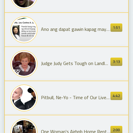
1:51
Ano ang dapat gawin kapag may delay sa turnover ng condo unit/house & lot?
3:13
Judge Judy Gets Tough on Landlords over Security Deposit
4:42
Pitbull, Ne-Yo - Time of Our Lives (Official Video)
2:00
One Woman's Airbnb Home Rental Nightmare