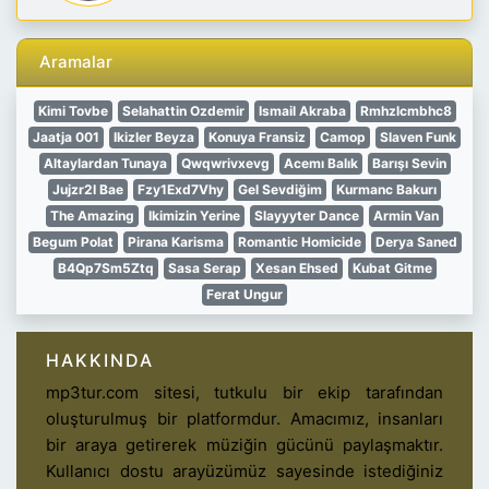
Aramalar
Kimi Tovbe
Selahattin Ozdemir
Ismail Akraba
Rmhzlcmbhc8
Jaatja 001
Ikizler Beyza
Konuya Fransiz
Camop
Slaven Funk
Altaylardan Tunaya
Qwqwrivxevg
Acemı Balık
Barışı Sevin
Jujzr2I Bae
Fzy1Exd7Vhy
Gel Sevdiğim
Kurmanc Bakurı
The Amazing
Ikimizin Yerine
Slayyyter Dance
Armin Van
Begum Polat
Pirana Karisma
Romantic Homicide
Derya Saned
B4Qp7Sm5Ztq
Sasa Serap
Xesan Ehsed
Kubat Gitme
Ferat Ungur
HAKKINDA
mp3tur.com sitesi, tutkulu bir ekip tarafından
oluşturulmuş bir platformdur. Amacımız, insanları
bir araya getirerek müziğin gücünü paylaşmaktır.
Kullanıcı dostu arayüzümüz sayesinde istediğiniz