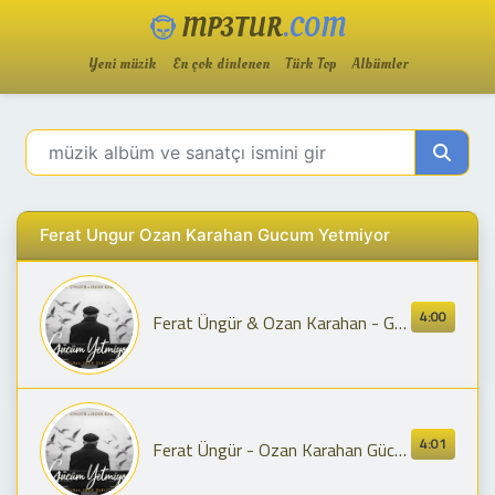
MP3TUR
.COM
Yeni müzik
En çok dinlenen
Türk Top
Albümler
Ferat Ungur Ozan Karahan Gucum Yetmiyor
4:00
Ferat Üngür & Ozan Karahan - Gücüm Yetmiyor
4:01
Ferat Üngür - Ozan Karahan Gücüm Yetmiyor