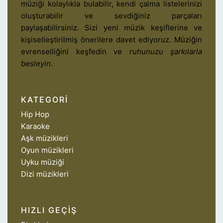
müziği kolaylıkla bulabilir, kendi çalma listelerinizi
oluşturabilir ve sevdiğiniz parçaları
paylaşabilirsiniz. Sizi yeni müzik keşiflerine ve
kişiselleştirilmiş önerilere davet ediyoruz. Müziğin
evrenselliğini keşfedin ve
ruhunuzu şarkılarla
besleyin
.
KATEGORI
Hip Hop
Karaoke
Aşk müzikleri
Oyun müzikleri
Uyku müziği
Dizi müzikleri
HIZLI GEÇIŞ