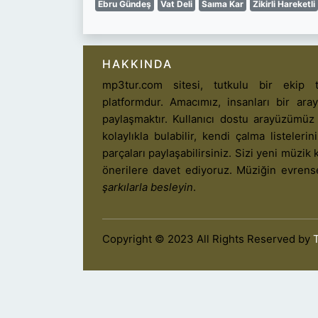
Ebru Gündeş
Vat Deli
Saıma Kar
Zikirli Hareketli
HAKKINDA
mp3tur.com sitesi, tutkulu bir ekip t
platformdur. Amacımız, insanları bir ar
paylaşmaktır. Kullanıcı dostu arayüzümüz
kolaylıkla bulabilir, kendi çalma listelerin
parçaları paylaşabilirsiniz. Sizi yeni müzik k
önerilere davet ediyoruz. Müziğin evrens
şarkılarla besleyin
.
Copyright © 2023 All Rights Reserved by