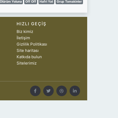
Ölürüm Yoluna
Off Off
Hafri Yat
Grup Tomakinler
HIZLI GEÇIŞ
Biz kimiz
İletişim
Gizlilik Politikası
Site haritası
Katkıda bulun
Sitelerimiz