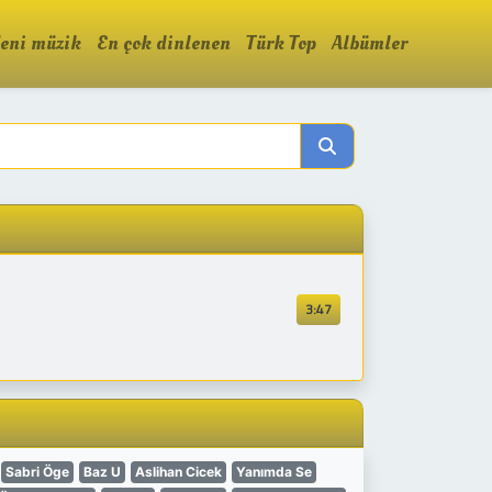
eni müzik
En çok dinlenen
Türk Top
Albümler
3:47
Sabri Öge
Baz U
Aslihan Cicek
Yanımda Se