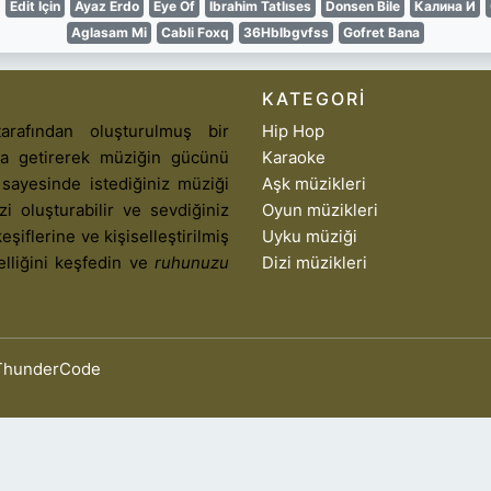
Edit Için
Ayaz Erdo
Eye Of
Ibrahim Tatlıses
Donsen Bile
Калина И
Aglasam Mi
Cabli Foxq
36Hblbgvfss
Gofret Bana
KATEGORI
arafından oluşturulmuş bir
Hip Hop
aya getirerek müziğin gücünü
Karaoke
 sayesinde istediğiniz müziği
Aşk müzikleri
izi oluşturabilir ve sevdiğiniz
Oyun müzikleri
eşiflerine ve kişiselleştirilmiş
Uyku müziği
elliğini keşfedin ve
ruhunuzu
Dizi müzikleri
ThunderCode