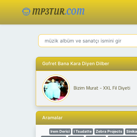
MP3TUR
.COM
Gofret Bana Kara Diyen Dilber
Bizim Murat - XXL Fil Diyeti
Aramalar
Irem Derici
I Tsudatte
Zebra Projects
Sinik