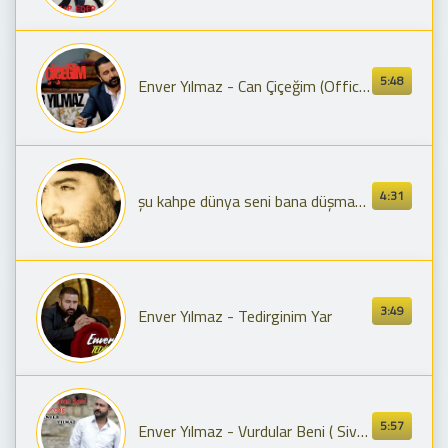
5:48
Enver Yılmaz - Can Çiçeğim (Official Audio)
4:31
şu kahpe dünya seni bana düşman edermi
3:49
Enver Yılmaz - Tedirginim Yar
5:57
Enver Yılmaz - Vurdular Beni ( Sivas Caddesi )