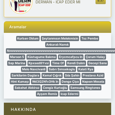
4:37
DERMAN - İCAP EDER Mİ
Aramalar
Kurban Oldum
Şeytanmısın Melekmisin
Toz Pembe
Ankaralı Namık
Nnnnnnnnnnnnnnnnnnnnnnnnnnnnnnnnnnnnnnnnnnnnnnnnnnnnnnnnnnn
Maroon 5
Küstugume Bakma
Erycmcafpcu In
Çorum Halay
Sap Marina
Kpxsed8Yvsi
Time Of
Kendi Dalım
Geceyi Sana
Melo Naxcivanli
Sabrı Sımsekoglu
Kalati Rya
Sarkilarim Daglara
Kemal Çığrık
Sıla Şahin
Preslava Azid
Hint Kumaşı
Wd3Q2Nfv3Hk In
Denge Çiya
Napıon Mesela
Sabahat Akkiraz
Cengiz Kurtoğlu
Samsung Ringtones
Ayşem Remix
Icap Edermi
HAKKINDA