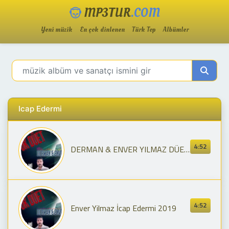
MP3TUR
.COM
Yeni müzik
En çok dinlenen
Türk Top
Albümler
Icap Edermi
4:52
DERMAN & ENVER YILMAZ DÜET - İCAP EDER Mİ
4:52
Enver Yilmaz İcap Edermi 2019