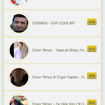
4:35
DERMAN - İCAP EDER Mİ?
4:11
Enver Yılmaz - Yapacak Birşey Yok [ © Official Audio ]
3:35
Enver Yılmaz & Özgür Kaplan - Hakim İdam Vermiş Gibi
6:21
Enver Yılmaz - De Hele Kim [ © Official Audio ]