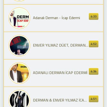
4:33
Adanalı Derman - İcap Edermi
4:52
ENVER YILMAZ DÜET, DERMAN İCAP EDER Mİ 2019, BOMBA.. DÜET
4:34
ADANALI DERMAN İCAP EDERMİ
4:51
DERMAN & ENVER YILMAZ İCAP EDER Mİ By.Yhskolik