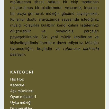
mp3tur.com sitesi, tutkulu bir ekip tarafından
oluşturulmuş bir platformdur. Amacımız, insanları
bir araya getirerek müziğin gücünü paylaşmaktır.
Kullanıcı dostu arayüzümüz sayesinde istediğiniz
müziği kolaylıkla bulabilir, kendi çalma listelerinizi
oluşturabilir ve sevdiğiniz parçaları
paylaşabilirsiniz. Sizi yeni müzik keşiflerine ve
kişiselleştirilmiş önerilere davet ediyoruz. Müziğin
evrenselliğini keşfedin ve
ruhunuzu şarkılarla
besleyin
.
KATEGORI
Hip Hop
Karaoke
Aşk müzikleri
Oyun müzikleri
Uyku müziği
Dizi müzikleri