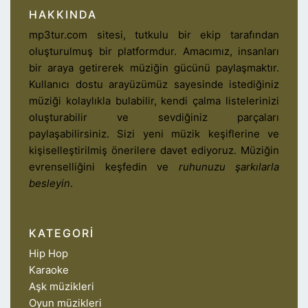
HAKKINDA
mp3tur.com sitesi, tutkulu bir ekip tarafından
oluşturulmuş bir platformdur. Amacımız, insanları
bir araya getirerek müziğin gücünü paylaşmaktır.
Kullanıcı dostu arayüzümüz sayesinde istediğiniz
müziği kolaylıkla bulabilir, kendi çalma listelerinizi
oluşturabilir ve sevdiğiniz parçaları
paylaşabilirsiniz. Sizi yeni müzik keşiflerine ve
kişiselleştirilmiş önerilere davet ediyoruz. Müziğin
evrenselliğini keşfedin ve
ruhunuzu şarkılarla
besleyin
.
KATEGORI
Hip Hop
Karaoke
Aşk müzikleri
Oyun müzikleri