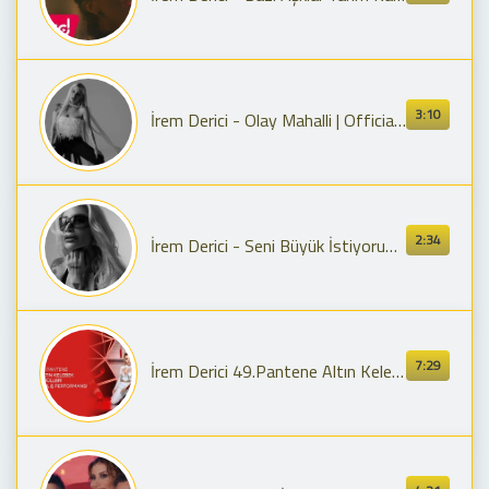
3:10
İrem Derici - Olay Mahalli | Official Audio
2:34
İrem Derici - Seni Büyük İstiyorum | Official Audio
7:29
İrem Derici 49.Pantene Altın Kelebek Ödülleri Açılış Performansı