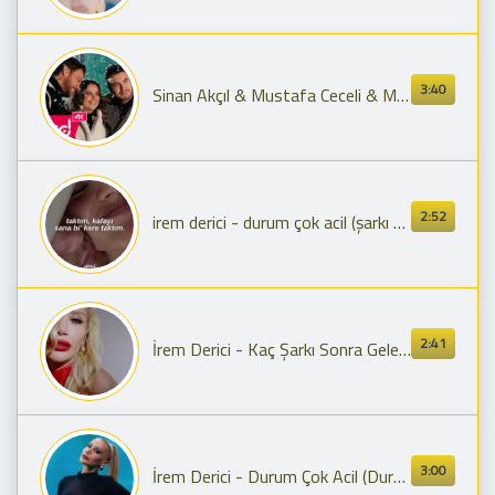
3:40
Sinan Akçıl & Mustafa Ceceli & Merve Özbey - Durum Çok Acil
2:52
irem derici - durum çok acil (şarkı sözleri) | taktım, sana kafayı bi kere taktım
2:41
İrem Derici - Kaç Şarkı Sonra Geleceksen Gel | Official Audio
3:00
İrem Derici - Durum Çok Acil (Durmuş Doğan Remix)