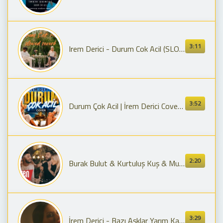
3:11
Irem Derici - Durum Cok Acil (SLOWED-REVERB)
3:52
Durum Çok Acil | İrem Derici Cover Tam Versiyon | #bulutmusic27
2:20
Burak Bulut & Kurtuluş Kuş & Mustafa Ceceli feat. İrem Derici - Rastgele
3:29
İrem Derici - Bazı Aşklar Yarım Kalmalı