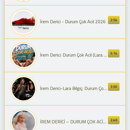
2:54
İrem Derici - Durum Çok Acil 2026
5:14
İrem Derici: Durum Çok Acil (Lara Bilgiç Version)
3:50
İrem Derici-Lara Bilgiç: Durum Çok Acil (Yeni Version)
2:46
İREM DERİCİ – DURUM ÇOK ACİL (Baris Bakir Remix)