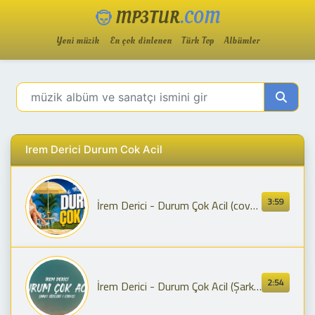
MP3TUR
.COM
Yeni müzik
En çok dinlenen
Türk Top
Albümler
Irem Derici Durum Cok Acil
3:59
İrem Derici - Durum Çok Acil (cover)
2:54
İrem Derici - Durum Çok Acil (Şarkı Sözleri / Lyrics)