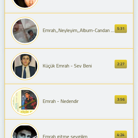
5:31
Emrah,,Neyleyim,,Album-Candan Sevmeli CD
2:27
Küçük Emrah - Sev Beni
3:56
Emrah - Nedendir
4:24
Emrah gitme sevgilim