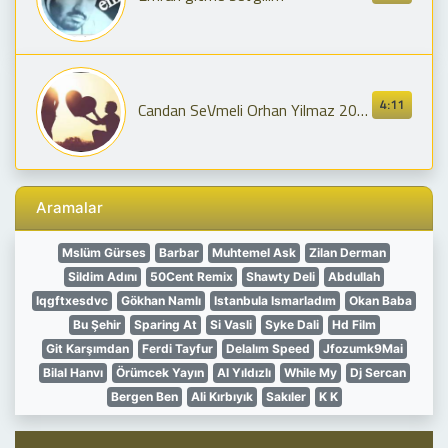
4:11
Candan SeVmeli Orhan Yilmaz 2018
Aramalar
Mslüm Gürses
Barbar
Muhtemel Ask
Zilan Derman
Sildim Adını
50Cent Remix
Shawty Deli
Abdullah
Iqgftxesdvc
Gökhan Namlı
Istanbula Ismarladım
Okan Baba
Bu Şehir
Sparing At
Si Vasli
Syke Dali
Hd Film
Git Karşımdan
Ferdi Tayfur
Delalım Speed
Jfozumk9Mai
Bilal Hanvı
Örümcek Yayın
Al Yıldızlı
While My
Dj Sercan
Bergen Ben
Ali Kırbıyık
Sakıler
K K