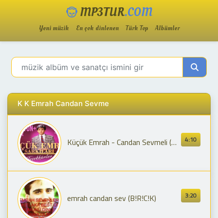
MP3TUR
.COM
Yeni müzik
En çok dinlenen
Türk Top
Albümler
K K Emrah Candan Sevme
4:10
Küçük Emrah - Candan Sevmeli (Orijinal Şarkı - Film Müziği) - EN İYİ ARABESK ŞARKILAR
3:20
emrah candan sev (B!R!C!K)