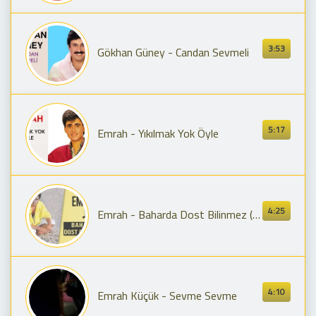
3:53
Gökhan Güney - Candan Sevmeli
5:17
Emrah - Yıkılmak Yok Öyle
4:25
Emrah - Baharda Dost Bilinmez (Remastered)
4:10
Emrah Küçük - Sevme Sevme