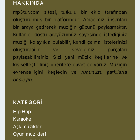
HAKKINDA
mp3tur.com sitesi, tutkulu bir ekip tarafından
oluşturulmuş bir platformdur. Amacımız, insanları
bir araya getirerek müziğin gücünü paylaşmaktır.
Kullanıcı dostu arayüzümüz sayesinde istediğiniz
müziği kolaylıkla bulabilir, kendi çalma listelerinizi
oluşturabilir ve sevdiğiniz parçaları
paylaşabilirsiniz. Sizi yeni müzik keşiflerine ve
kişiselleştirilmiş önerilere davet ediyoruz. Müziğin
evrenselliğini keşfedin ve
ruhunuzu şarkılarla
besleyin
.
KATEGORI
Hip Hop
Karaoke
Aşk müzikleri
Oyun müzikleri