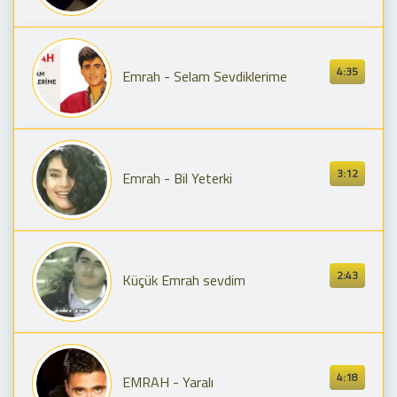
4:35
Emrah - Selam Sevdiklerime
3:12
Emrah - Bil Yeterki
2:43
Küçük Emrah sevdim
4:18
EMRAH - Yaralı