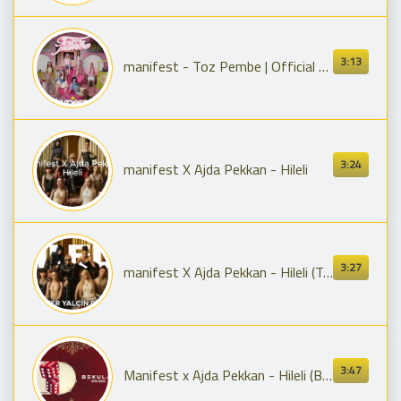
3:13
manifest - Toz Pembe | Official Music Video
3:24
manifest X Ajda Pekkan - Hileli
3:27
manifest X Ajda Pekkan - Hileli (Taner Yalçın Remix)
3:47
Manifest x Ajda Pekkan - Hileli (BEKULAH Remix) | Afro House