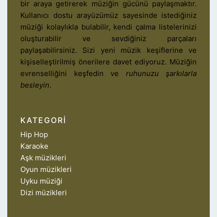
bir araya getirerek müziğin gücünü paylaşmaktır.
Kullanıcı dostu arayüzümüz sayesinde istediğiniz
müziği kolaylıkla bulabilir, kendi çalma listelerinizi
oluşturabilir ve sevdiğiniz parçaları
paylaşabilirsiniz. Sizi yeni müzik keşiflerine ve
kişiselleştirilmiş önerilere davet ediyoruz. Müziğin
evrenselliğini keşfedin ve
ruhunuzu şarkılarla
besleyin
.
KATEGORI
Hip Hop
Karaoke
Aşk müzikleri
Oyun müzikleri
Uyku müziği
Dizi müzikleri