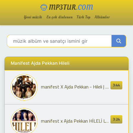
MP3TUR
.COM
Yeni müzik
En çok dinlenen
Türk Top
Albümler
Manifest Ajda Pekkan Hileli
3:44
manifest X Ajda Pekkan - Hileli | Official Music Video
3:24
manifest x Ajda Pekkan HİLELİ Lyrics (Color Coded Lyrics)