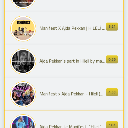
3:21
Manifest X Ajda Pekkan | HİLELİ PKXD VERSİYON | #000 #pkxd #pkxdarquivos
0:36
Ajda Pekkan's part in Hileli by manifest (English Translation) /LYRİCS
4:53
Manifest x Ajda Pekkan - Hileli (Manifest Reaction) 🇹🇷
1:01
Ajda Pekkan ile Manifest, “Hileli” İstanbul Festival #show #music #konser