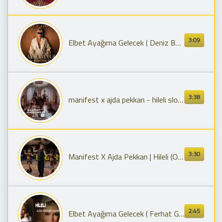
3:09
Elbet Ayağıma Gelecek ( Deniz Bolat Club Remix ) Ajda Pekkan & Manifest - Hileli
3:38
manifest x ajda pekkan - hileli slowed+reverb
3:30
Manifest X Ajda Pekkan | Hileli (Official Music Video) Mini Dans Challenge
2:45
Elbet Ayağıma Gelecek ( Ferhat Güneş Remix ) Ajda Pekkan & Manifest - Hileli