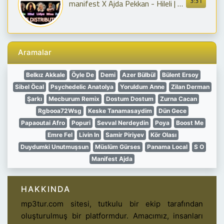
3:31
manifest X Ajda Pekkan - Hileli | Line Distribution
Aramalar
Belkız Akkale
Öyle De
Demi
Azer Bülbül
Bülent Ersoy
Sibel Öcal
Psychedelic Anatolya
Yoruldum Anne
Zilan Derman
Şarkı
Mecburum Remix
Dostum Dostum
Zurna Cacan
Rgbooa72Wsg
Keske Tanamasaydim
Dün Gece
Papaoutai Afro
Popuri
Sevval Nerdeydin
Poya
Boost Me
Emre Fel
Livin In
Samir Piriyev
Kör Olası
Duydumki Unutmuşsun
Müslüm Gürses
Panama Local
S O
Manifest Ajda
HAKKINDA
mp3tur.com sitesi, tutkulu bir ekip tarafından
oluşturulmuş bir platformdur. Amacımız, insanları