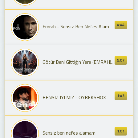
4:44
Emrah - Sensiz Ben Nefes Alamam
5:07
Götür Beni Gittiğin Yere (EMRAH) Cover #emrah #arabesk #trending #müzik #aimusic #cover
1:43
BENSIZ IYI MI? - OYBEKSHOX
1:01
Sensiz ben nefes alamam