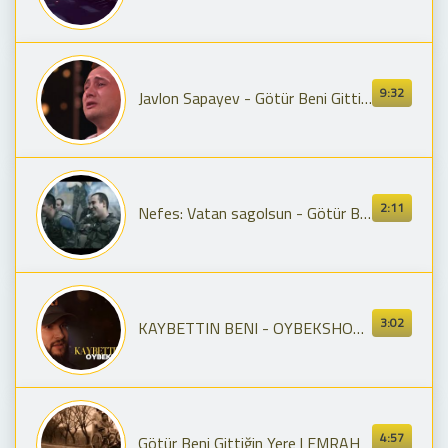
9:32
Javlon Sapayev - Götür Beni Gittiğin Yere (Emrah) X-faktor O'zbekiston (1-mavsum)
2:11
Nefes: Vatan sagolsun - Götür Beni Gittiğin Yere
3:02
KAYBETTIN BENI - OYBEKSHOX FULL VERSIA
4:57
Götür Beni Gittiğin Yere | EMRAH