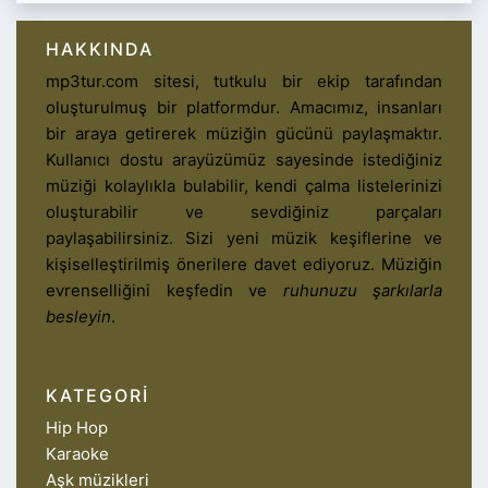
HAKKINDA
mp3tur.com sitesi, tutkulu bir ekip tarafından
oluşturulmuş bir platformdur. Amacımız, insanları
bir araya getirerek müziğin gücünü paylaşmaktır.
Kullanıcı dostu arayüzümüz sayesinde istediğiniz
müziği kolaylıkla bulabilir, kendi çalma listelerinizi
oluşturabilir ve sevdiğiniz parçaları
paylaşabilirsiniz. Sizi yeni müzik keşiflerine ve
kişiselleştirilmiş önerilere davet ediyoruz. Müziğin
evrenselliğini keşfedin ve
ruhunuzu şarkılarla
besleyin
.
KATEGORI
Hip Hop
Karaoke
Aşk müzikleri