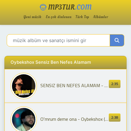
MP3TUR
.COM
Yeni müzik
En çok dinlenen
Türk Top
Albümler
Oybekshox Sensiz Ben Nefes Alamam
2:35
SENSIZ BEN NEFES ALAMAM - OYBEKSHOX | Sensiz Ben Nefes Alamam (Full version)
2:38
Oʻmrum deme ona - Oybekshox (shunaqa gaplar)