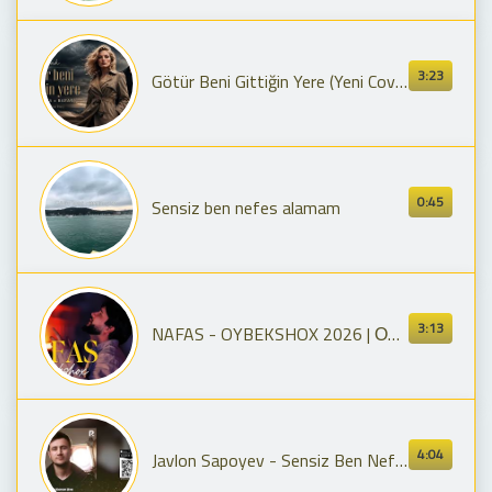
3:23
Götür Beni Gittiğin Yere (Yeni Cover) ft. LARA x BARAN
0:45
Sensiz ben nefes alamam
3:13
NAFAS - OYBEKSHOX 2026 | ОЙБЕКШОХ - НАФАС 2026
4:04
Javlon Sapoyev - Sensiz Ben Nefes Alamam (live)