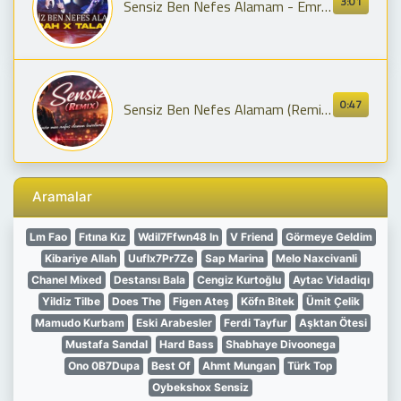
3:01
Sensiz Ben Nefes Alamam - Emrah x Taladro (ft Eren Alasulu)
0:47
Sensiz Ben Nefes Alamam (Remix) 🔥 |
Aramalar
Lm Fao
Fıtına Kız
Wdil7Ffwn48 In
V Friend
Görmeye Geldim
Kibariye Allah
Uuflx7Pr7Ze
Sap Marina
Melo Naxcivanli
Chanel Mixed
Destansı Bala
Cengiz Kurtoğlu
Aytac Vidadiqı
Yildiz Tilbe
Does The
Figen Ateş
Köfn Bitek
Ümit Çelik
Mamudo Kurbam
Eski Arabesler
Ferdi Tayfur
Aşktan Ötesi
Mustafa Sandal
Hard Bass
Shabhaye Divoonega
Ono 0B7Dupa
Best Of
Ahmt Mungan
Türk Top
Oybekshox Sensiz