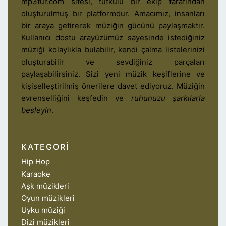
mp3tur.com sitesi, tutkulu bir ekip tarafından
oluşturulmuş bir platformdur. Amacımız, insanları
bir araya getirerek müziğin gücünü paylaşmaktır.
Kullanıcı dostu arayüzümüz sayesinde istediğiniz
müziği kolaylıkla bulabilir, kendi çalma listelerinizi
oluşturabilir ve sevdiğiniz parçaları
paylaşabilirsiniz. Sizi yeni müzik keşiflerine ve
kişiselleştirilmiş önerilere davet ediyoruz. Müziğin
evrenselliğini keşfedin ve
ruhunuzu şarkılarla
besleyin
.
KATEGORI
Hip Hop
Karaoke
Aşk müzikleri
Oyun müzikleri
Uyku müziği
Dizi müzikleri