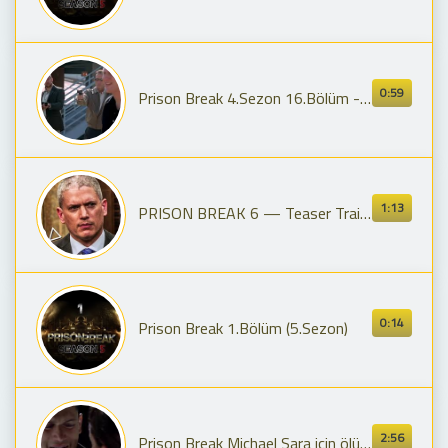
0:59
Prison Break 4.Sezon 16.Bölüm - Ajan Donald Self \" Fahişe\" Sahnesi
1:13
PRISON BREAK 6 — Teaser Trailer (2024) | Wentworth Miller FM Series
0:14
Prison Break 1.Bölüm (5.Sezon)
2:56
Prison Break Michael Sara için ölüme gitti. Türkçe altyazılı