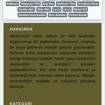
Kolbastı
Ahpyrxp V5O
Kaç Kaç
Somtum Thai
Arzuların Ferqi
Yardan Ayrı
Alev Alev
La La
Le Le
Benım Erf
Senden Kaçamadim
Ebru Gündeş
Prison Break
HAKKINDA
mp3tur.com sitesi, tutkulu bir ekip tarafından
oluşturulmuş bir platformdur. Amacımız, insanları
bir araya getirerek müziğin gücünü paylaşmaktır.
Kullanıcı dostu arayüzümüz sayesinde istediğiniz
müziği kolaylıkla bulabilir, kendi çalma listelerinizi
oluşturabilir ve sevdiğiniz parçaları
paylaşabilirsiniz. Sizi yeni müzik keşiflerine ve
kişiselleştirilmiş önerilere davet ediyoruz. Müziğin
evrenselliğini keşfedin ve
ruhunuzu şarkılarla
besleyin
.
KATEGORI