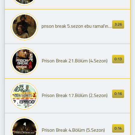
3:26
prıson break 5.sezon ebu ramal'ın öldürülmesi(türkçe dublaj)
0:13
Prison Break 21.Bölüm (4.Sezon)
0:16
Prison Break 17.Bölüm (2.Sezon)
0:14
Prison Break 4.Bölüm (5.Sezon)