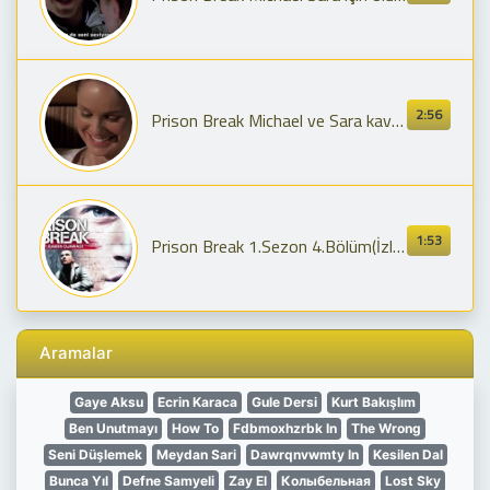
2:56
Prison Break Michael ve Sara kavuştu. Tr altyazılı.
1:53
Prison Break 1.Sezon 4.Bölüm(İzleme Linki Açıklamada)
Aramalar
Gaye Aksu
Ecrin Karaca
Gule Dersi
Kurt Bakışlım
Ben Unutmayı
How To
Fdbmoxhzrbk In
The Wrong
Seni Düşlemek
Meydan Sari
Dawrqnvwmty In
Kesilen Dal
Bunca Yıl
Defne Samyeli
Zay El
Колыбельная
Lost Sky