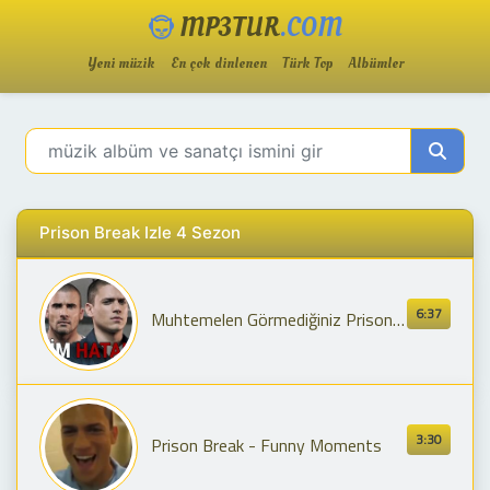
MP3TUR
.COM
Yeni müzik
En çok dinlenen
Türk Top
Albümler
Prison Break Izle 4 Sezon
6:37
Muhtemelen Görmediğiniz Prison Break Çekim Hataları
3:30
Prison Break - Funny Moments