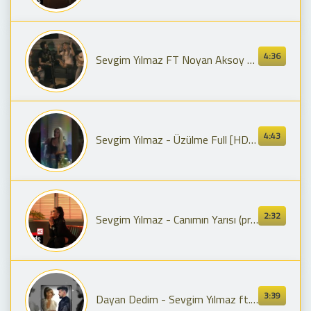
4:36
Sevgim Yılmaz FT Noyan Aksoy -Bile Bile Yandı Yüreğim #SevgimceCover
4:43
Sevgim Yılmaz - Üzülme Full [HD] Harikaa... Daha Fazlası İçin Kanalımıza Abone Olmayı Unutma
2:32
Sevgim Yılmaz - Canımın Yarısı (prod. by Büken)
3:39
Dayan Dedim - Sevgim Yılmaz ft. Kerim Araz (by. Hilmi Çönge)