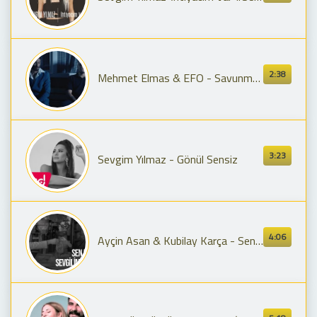
2:38
Mehmet Elmas & EFO - Savunmasızım [ Official Video ]
3:23
Sevgim Yılmaz - Gönül Sensiz
4:06
Ayçin Asan & Kubilay Karça - Sen miydin Sevgilimi Çalan