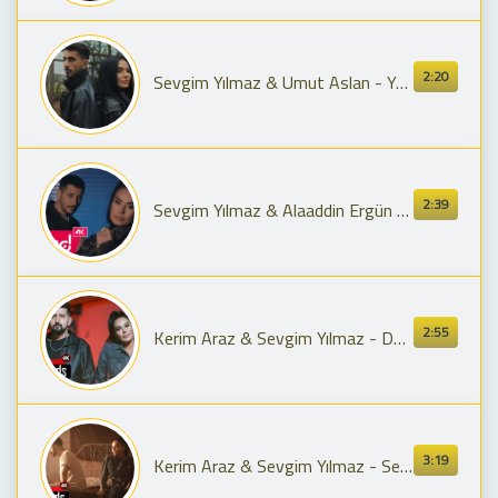
2:20
Sevgim Yılmaz & Umut Aslan - Yan (Harun Yılmaz Remix)
2:39
Sevgim Yılmaz & Alaaddin Ergün - Yaşanmadı Say
2:55
Kerim Araz & Sevgim Yılmaz - Dayanamıyorum
3:19
Kerim Araz & Sevgim Yılmaz - Senden Hatıra