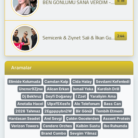
5:18
BEN GÖNLÜMÜ SANA VERDİM - Muharrem Aslan [Official Video]
2:44
Semicenk & Ziynet Sali & İlkan Gunuc - Bozulmuş Kalbim
Aramalar
Elimide Kolumuda
Camdan Kalp
Cida Halay
Sevdami Kefenledi
Uncnxr9Zjnw
Alican Erkan
Ismail Yeka
Kurdish Drill
Dj Bekhruz
Seyfi Doğanay
I Zzet
Yaraliyim Ama
Anotalia Hacel
Ulpxf5Xesfe
Alo Telefonum
Bass Can
2026 Tahmaz
2Egpppybn2W
Bir Gönül
Tembih Etmem
Hardasan Seadet
Anıl Sevgi
Çaldın Gecelerden
Ascent Protein
Verizon Towers
Cendere Orches
Kalbim Sustu
Ibo Ruhumda
Brand Combo
Sevgim Yilmaz