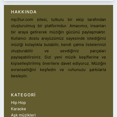
HAKKINDA
mp3tur.com sitesi, tutkulu bir ekip tarafından
oluşturulmuş bir platformdur. Amacımız, insanları
bir araya getirerek müziğin gücünü paylaşmaktır.
Kullanıcı dostu arayüzümüz sayesinde istediğiniz
müziği kolaylıkla bulabilir, kendi çalma listelerinizi
oluşturabilir ve sevdiğiniz parçaları
paylaşabilirsiniz. Sizi yeni müzik keşiflerine ve
kişiselleştirilmiş önerilere davet ediyoruz. Müziğin
evrenselliğini keşfedin ve
ruhunuzu şarkılarla
besleyin
.
KATEGORI
Hip Hop
Karaoke
Aşk müzikleri