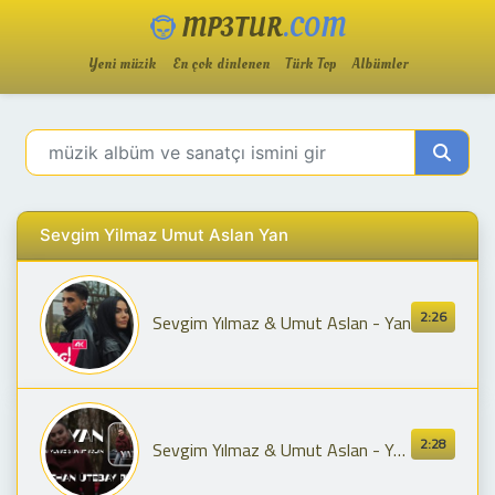
MP3TUR
.COM
Yeni müzik
En çok dinlenen
Türk Top
Albümler
Sevgim Yilmaz Umut Aslan Yan
2:26
Sevgim Yılmaz & Umut Aslan - Yan
2:28
Sevgim Yılmaz & Umut Aslan - Yan (Metehan Ütebay Remix) \"SEN'DE BENİM GİBİ YAN\"