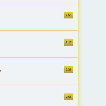
2:55
2:17
2:23
r
2:45