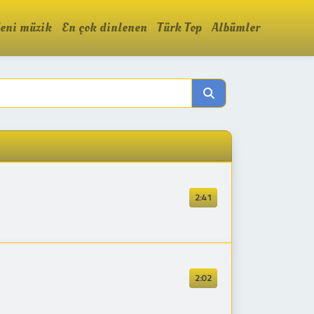
eni müzik
En çok dinlenen
Türk Top
Albümler
2:41
2:02