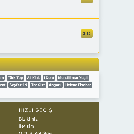
2:15
am
Türk Top
Ali Kinit
I Dont
Mendilimşn Yeşili
rat
Seyfetti N
Thr Sist
Angarlı
Helene Fischer
HIZLI GEÇIŞ
Biz kimiz
İletişim
Gizlilik Politikası