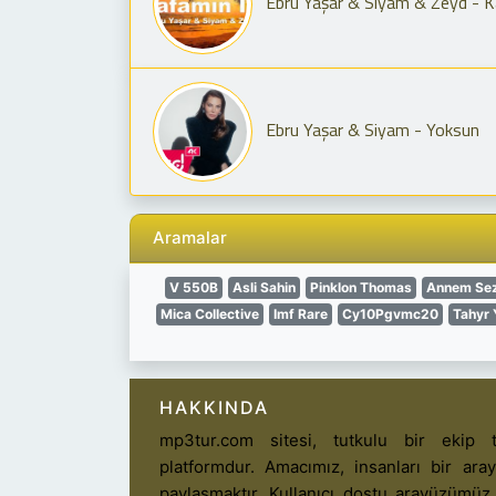
Ebru Yaşar & Siyam & Zeyd - Kafa
Ebru Yaşar & Siyam - Yoksun
Aramalar
V 550B
Asli Sahin
Pinklon Thomas
Annem Se
Mica Collective
Imf Rare
Cy10Pgvmc20
Tahyr 
HAKKINDA
mp3tur.com sitesi, tutkulu bir ekip t
platformdur. Amacımız, insanları bir ar
paylaşmaktır. Kullanıcı dostu arayüzümüz