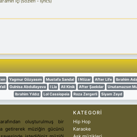
mın İçi (sözleri - lyrics)
zen
Yagmur Gözyasım
Mustafa Sandal
I Ntizar
After Life
Ibrahim Ad
Yali
Gulnisa Abdullayeva
I Lla
Ali Kinik
After Şaekılar
Unutamazsın Mu
Ibrahim Yıldız
Lol Cassiopeia
Roza Zergerli
Siyam Zeyd
KATEGORI
arafından oluşturulmuş bir
Hip Hop
aya getirerek müziğin gücünü
Karaoke
 sayesinde istediğiniz müziği
Aşk müzikleri