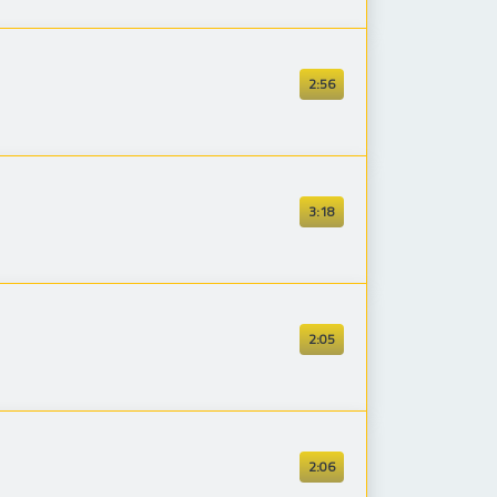
2:56
3:18
2:05
2:06