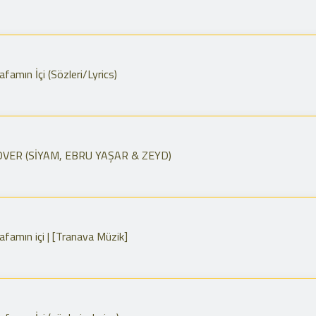
amın İçi (Sözleri/Lyrics)
OVER (SİYAM, EBRU YAŞAR & ZEYD)
famın içi | [Tranava Müzik]