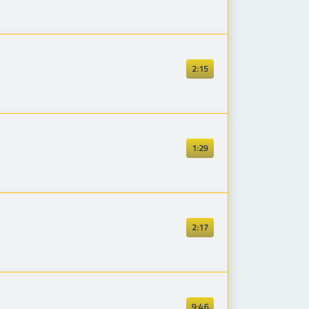
2:15
1:29
2:17
9:46