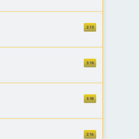
2:13
3:16
3:18
2:14