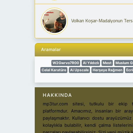
Volkan Koşar-Madalyonun Ters
Aramalar
W2Gwrvo7R00
Al Yıldızlı
Mest
Muslum G
Celal Karatüre
Ai Upscale
Herşeye Rağmen
Ecr
HAKKINDA
mp3tur.com sitesi, tutkulu bir ekip t
platformdur. Amacımız, insanları bir ar
paylaşmaktır. Kullanıcı dostu arayüzümüz
kolaylıkla bulabilir, kendi çalma listelerin
parçaları paylaşabilirsiniz. Sizi yeni müzik k