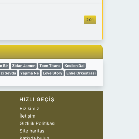
2:01
m Bir
Zidan Jamen
Teen Titans
Kesilen Dal
zi Sevda
Yapma Ne
Love Story
Enbe Orkestrası
HIZLI GEÇIŞ
Biz kimiz
İletişim
Gizlilik Politikası
Site haritası
Katkıda bulun