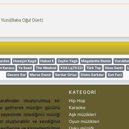
 Yüzü(Baba Oğul Düet)
urdes
Huseyın Kagıt
Hakan E
Zeytın Yaglı
Magelenha Remix
Vuruldu
in Karaca
Ya Seed
The Weeknd
X04 Lq7X32I
Türk Top
Vose Sentr
U
Gecere Sor
Merve Demir
Serdar Ortac
Disko Sarkılar
Son Feci
KATEGORI
arafından oluşturulmuş bir
Hip Hop
aya getirerek müziğin gücünü
Karaoke
 sayesinde istediğiniz müziği
Aşk müzikleri
izi oluşturabilir ve sevdiğiniz
Oyun müzikleri
eşiflerine ve kişiselleştirilmiş
Uyku müziği