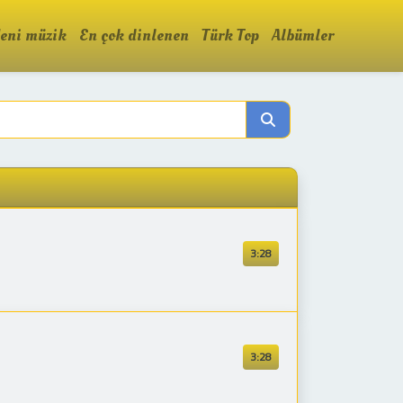
eni müzik
En çok dinlenen
Türk Top
Albümler
3:28
3:28