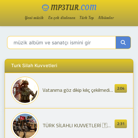
MP3TUR
.COM
Yeni müzik
En çok dinlenen
Türk Top
Albümler
Turk Silah Kuvvetleri
2:04
Vatanıma göz dikip kılıç çekilmedikçe, Kılıç çekmeyen Türk askeriyiz
2:31
TÜRK SİLAHLI KUVVETLERİ 🇹🇷 - KLİP