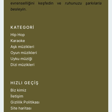
evrenselliğini keşfedin ve
ruhunuzu şarkılarla
besleyin
.
KATEGORI
Hip Hop
Karaoke
Aşk müzikleri
Oyun müzikleri
Uyku müziği
Dizi müzikleri
HIZLI GEÇIŞ
Biz kimiz
İletişim
Gizlilik Politikası
Site haritası