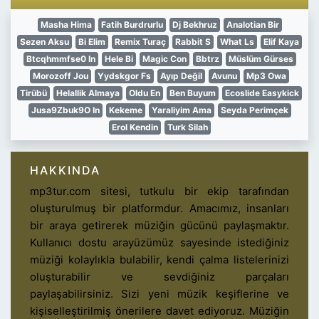
Masha Hima
Fatih Burdrurlu
Dj Bekhruz
Analotian Bir
Sezen Aksu
Bi Elim
Remix Turaç
Rabbit S
What Ls
Elif Kaya
Btcqhmmfse0 In
Hele Bi
Magic Con
Bbtrz
Müslüm Gürses
Morozoff Jou
Yydskgor Fs
Ayıp Değil
Avunu
Mp3 Owa
Tirübü
Helallik Almaya
Oldu En
Ben Buyum
Ecoslide Easykick
Jusa9Zbuk9O In
Kekeme
Yaraliyim Ama
Seyda Perimçek
Erol Kendin
Turk Silah
HAKKINDA
mp3tur.com sitesi, tutkulu bir ekip tarafından
oluşturulmuş bir platformdur. Amacımız, insanları
bir araya getirerek müziğin gücünü paylaşmaktır.
Kullanıcı dostu arayüzümüz sayesinde istediğiniz
müziği kolaylıkla bulabilir, kendi çalma listelerinizi
oluşturabilir ve sevdiğiniz parçaları
paylaşabilirsiniz. Sizi yeni müzik keşiflerine ve
kişiselleştirilmiş önerilere davet ediyoruz. Müziğin