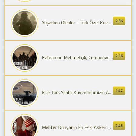
2:36
Yaşarken Ölenler - Türk Özel Kuvvetleri
2:16
Kahraman Mehmetçik, Cumhuriyetimizin 100’üncü yılında da milletimiz için görevde olacak!
1:47
İşte Türk Silahlı Kuvvetlerimizin Ateş Gücü! 🇹🇷
2:45
Mehter Dünyanın En Eski Askeri Bandosu - Genç Osman