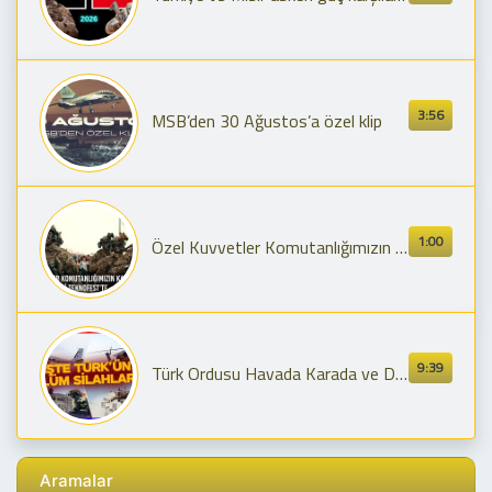
3:56
MSB’den 30 Ağustos’a özel klip
1:00
Özel Kuvvetler Komutanlığımızın Kahraman #BordoBereliler’i TEKNOFEST'te
9:39
Türk Ordusu Havada Karada ve Denizde Destan Yazdı! işte Türk Savunma Sanayii
Aramalar