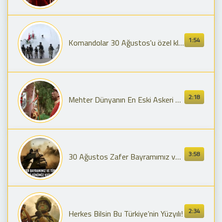
1:54
Komandolar 30 Ağustos'u özel kliple selamladı: Daima Hazırız!
2:18
Mehter Dünyanın En Eski Askeri Bandosu - Ordu Marşı
3:58
30 Ağustos Zafer Bayramımız ve Türk Silahlı Kuvvetleri Günümüz Kutlu Olsun! 🇹🇷
2:34
Herkes Bilsin Bu Türkiye’nin Yüzyılı!