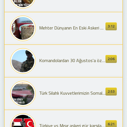
3:12
Mehter Dünyanın En Eski Askeri Bandosu - Bu Bayrak
2:06
Komandolardan 30 Ağustos'a özel klip
2:53
Türk Silahlı Kuvvetlerimizin Somali Türk Görev Kuvveti Komutanlığı Nezdindeki Faaliyetleri
6:21
Türkiye vs Mısır askeri güç karşılaştırması 2026 | Türkiye vs Egypt military power comparison 2026