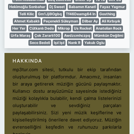
Hekimoğlu Sonbahar
Dj Sweet
Babamın Kanatl
Fayaz Yagmur
Telli Kilic
Gm1Jji9Ogbq
Tf46Deamg64 In
Gosthing
Ahmet Kabaklı
Peçenekli Süleyman
Dilber Ay
Ali Kırbıyık
Her Yer
Cütkanlı Dedo
Mikrop
Us Rocket
Anatolian Rock
Urfa Maraş
Çok Zararlı100
Awdzcmhczpq
Mümkün Değilmi
Seco Bedeli
Işıl Işıl
Nank R
Yakub Oglu
HAKKINDA
mp3tur.com sitesi, tutkulu bir ekip tarafından
oluşturulmuş bir platformdur. Amacımız, insanları
bir araya getirerek müziğin gücünü paylaşmaktır.
Kullanıcı dostu arayüzümüz sayesinde istediğiniz
müziği kolaylıkla bulabilir, kendi çalma listelerinizi
oluşturabilir ve sevdiğiniz parçaları
paylaşabilirsiniz. Sizi yeni müzik keşiflerine ve
kişiselleştirilmiş önerilere davet ediyoruz. Müziğin
evrenselliğini keşfedin ve
ruhunuzu şarkılarla