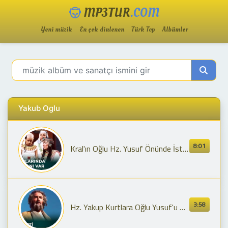
MP3TUR
.COM
Yeni müzik
En çok dinlenen
Türk Top
Albümler
Yakub Oglu
8:01
Kral'ın Oğlu Hz. Yusuf Önünde İstemeden Eğildi! 🤲🏻 | Hz. Yusuf
3:58
Hz. Yakup Kurtlara Oğlu Yusuf'u Sordu | Hz. Yusuf