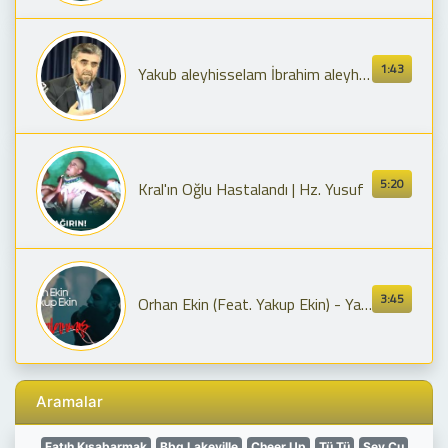
1:43
Yakub aleyhisselam İbrahim aleyhisselamın oğlu mu, torunu mu?
5:20
Kral'ın Oğlu Hastalandı | Hz. Yusuf
3:45
Orhan Ekin (Feat. Yakup Ekin) - Yalanmış (Official Music Video)
Aramalar
Fatıh Kısabarmak
Bbq Lakeville
Cheer Up
Tü Tü
Sev Cu