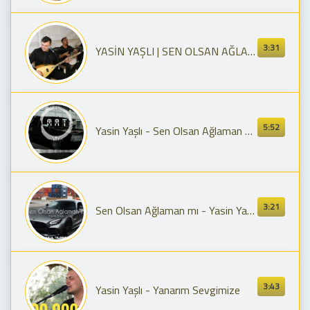
3:31
YASİN YAŞLI | SEN OLSAN AĞLAMAN MI | KUTLUDÜĞÜN KÖY MUHABBETİ | 4K 2023 #record
5:52
Yasin Yaşlı - Sen Olsan Ağlaman mı (MMT Müzik Remix)
3:21
Sen Olsan Ağlaman mı - Yasin Yaşlı ( Halil Yıldırım Remix )
3:43
Yasin Yaşlı - Yanarım Sevgimize