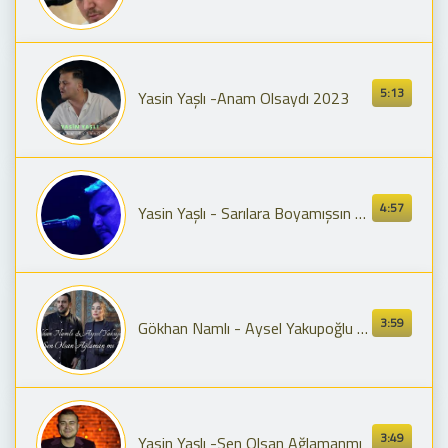
5:13
Yasin Yaşlı -Anam Olsaydı 2023
4:57
Yasin Yaşlı - Sarılara Boyamışsın Saçını
3:59
Gökhan Namlı - Aysel Yakupoğlu - Sen Olsan Ağlaman Mı
3:49
Yasin Yaşlı -Sen Olsan Ağlamanmı