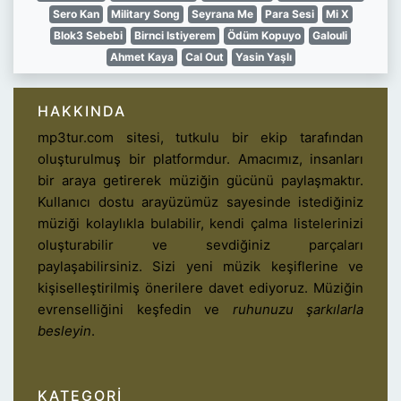
Sero Kan
Military Song
Seyrana Me
Para Sesi
Mi X
Blok3 Sebebi
Birnci Istiyerem
Ödüm Kopuyo
Galouli
Ahmet Kaya
Cal Out
Yasin Yaşlı
HAKKINDA
mp3tur.com sitesi, tutkulu bir ekip tarafından
oluşturulmuş bir platformdur. Amacımız, insanları
bir araya getirerek müziğin gücünü paylaşmaktır.
Kullanıcı dostu arayüzümüz sayesinde istediğiniz
müziği kolaylıkla bulabilir, kendi çalma listelerinizi
oluşturabilir ve sevdiğiniz parçaları
paylaşabilirsiniz. Sizi yeni müzik keşiflerine ve
kişiselleştirilmiş önerilere davet ediyoruz. Müziğin
evrenselliğini keşfedin ve
ruhunuzu şarkılarla
besleyin
.
KATEGORI