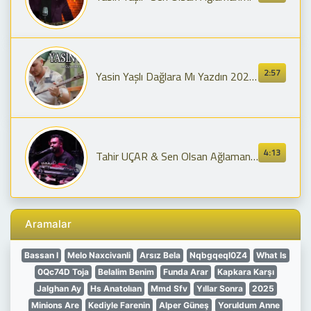
2:57
Yasin Yaşlı Dağlara Mı Yazdın 2024 (inci Taneleri Dizi Müziği)
4:13
Tahir UÇAR & Sen Olsan Ağlaman mı & Balışeyh Konseri Nette İlk Canlı Performans 4K 2024 özel kayıt
Aramalar
Bassan I
Melo Naxcivanli
Arsız Bela
Nqbgqeql0Z4
What Is
0Qc74D Toja
Belalim Benim
Funda Arar
Kapkara Karşı
Jalghan Ay
Hs Anatolıan
Mmd Sfv
Yıllar Sonra
2025
Minions Are
Kediyle Farenin
Alper Güneş
Yoruldum Anne