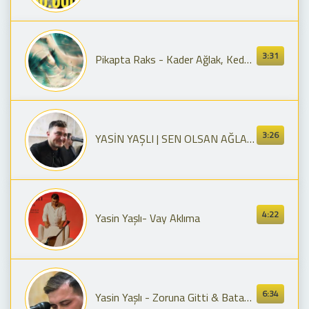
3:31
Pikapta Raks - Kader Ağlak, Keder Tutsak
3:26
YASİN YAŞLI | SEN OLSAN AĞLAMAN MI | KUTLUDÜĞÜN KÖY MUHABBETİ | 4K 2024 #record
4:22
Yasin Yaşlı- Vay Aklıma
6:34
Yasin Yaşlı - Zoruna Gitti & Batan Güneşin Kızılı