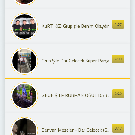
4:57
KuRT KıZı Grup şile Benim Olaydın
4:00
Grup Şile Dar Gelecek Süper Parça
2:40
GRUP ŞİLE BURHAN OĞUL DAR GELECEK
3:47
Berivan Meşeler - Dar Gelecek (Gel Diyorum Gelmiyorsun)