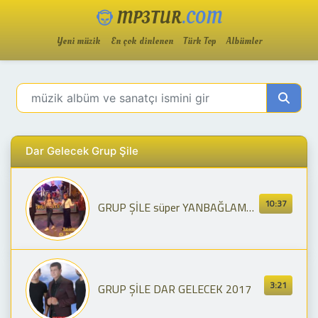
MP3TUR
.COM
Yeni müzik
En çok dinlenen
Türk Top
Albümler
Dar Gelecek Grup Şile
10:37
GRUP ŞİLE süper YANBAĞLAMA( Dar Gelecek / wora ZALIM wora
3:21
GRUP ŞİLE DAR GELECEK 2017