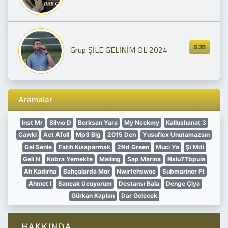
6:28
Grup ŞİLE GELİNİM OL 2024
Aramalar
Inst Mr
Silvıo D
Berksan Yara
My Neckmy
Kallushanat 3
Cawki
Act Afoll
Mp3 Big
2015 Den
Yusuflex Unutamazsın
Gel Senle
Fatih Kısaparmak
2Nd Green
Muci Ya
Şi Mdi
Geli N
Kobra Yemekte
Mailing
Sap Marina
Nslu7Tbpuia
Ah Kadırha
Bahçalarda Mor
Nwirfehswoe
Submariner Ft
Ahmet I
Sancak Ucuyorum
Destansı Bala
Denge Çiya
Gürkan Kaplan
Dar Gelecek
HAKKINDA