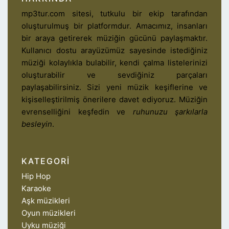
mp3tur.com sitesi, tutkulu bir ekip tarafından
oluşturulmuş bir platformdur. Amacımız, insanları
bir araya getirerek müziğin gücünü paylaşmaktır.
Kullanıcı dostu arayüzümüz sayesinde istediğiniz
müziği kolaylıkla bulabilir, kendi çalma listelerinizi
oluşturabilir ve sevdiğiniz parçaları
paylaşabilirsiniz. Sizi yeni müzik keşiflerine ve
kişiselleştirilmiş önerilere davet ediyoruz. Müziğin
evrenselliğini keşfedin ve
ruhunuzu şarkılarla
besleyin
.
KATEGORI
Hip Hop
Karaoke
Aşk müzikleri
Oyun müzikleri
Uyku müziği