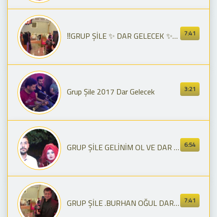
7:41
‼️GRUP ŞİLE ✨ DAR GELECEK ✨BANANE ✨ YANBAGLAMA ✨ İYİ DİNLEMELER ‼️
3:21
Grup Şile 2017 Dar Gelecek
6:54
GRUP ŞİLE GELİNİM OL VE DAR GELECEK
7:41
GRUP ŞİLE .BURHAN OĞUL DAR GELECEK…