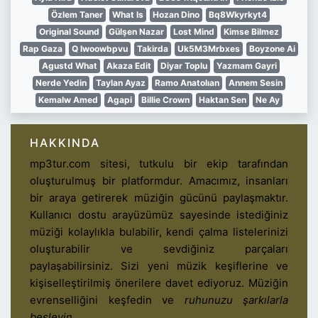
Özlem Taner
What Is
Hozan Dino
Bq8Wkyrkyt4
Original Sound
Gülşen Nazar
Lost Mind
Kimse Bilmez
Rap Gaza
Q Iwoowbpvu
Takirda
Uk5M3Mrbxes
Boyzone Ai
Agustd What
Akaza Edit
Diyar Toplu
Yazmam Gayri
Nerde Yedin
Taylan Ayaz
Ramo Anatolıan
Annem Sesin
Kemalw Amed
Agapi
Billie Crown
Haktan Sen
Ne Ay
HAKKINDA
mp3tur.com sitesi, tutkulu bir ekip tarafından
oluşturulmuş bir platformdur. Amacımız, insanları
bir araya getirerek müziğin gücünü paylaşmaktır.
Kullanıcı dostu arayüzümüz sayesinde istediğiniz
müziği kolaylıkla bulabilir, kendi çalma listelerinizi
oluşturabilir ve sevdiğiniz parçaları
paylaşabilirsiniz. Sizi yeni müzik keşiflerine ve
kişiselleştirilmiş önerilere davet ediyoruz. Müziğin
evrenselliğini keşfedin ve
ruhunuzu şarkılarla
besleyin
.