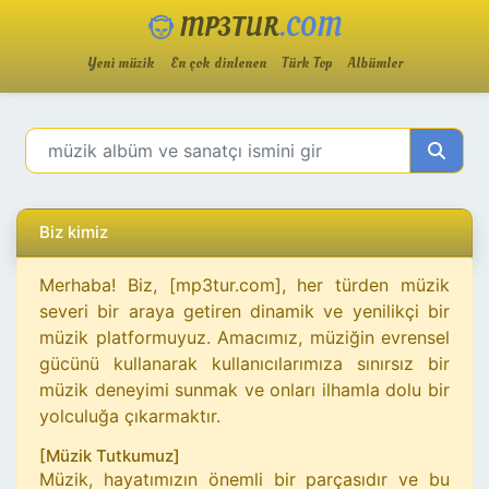
MP3TUR
.COM
Yeni müzik
En çok dinlenen
Türk Top
Albümler
Biz kimiz
Merhaba! Biz, [mp3tur.com], her türden müzik
severi bir araya getiren dinamik ve yenilikçi bir
müzik platformuyuz. Amacımız, müziğin evrensel
gücünü kullanarak kullanıcılarımıza sınırsız bir
müzik deneyimi sunmak ve onları ilhamla dolu bir
yolculuğa çıkarmaktır.
[Müzik Tutkumuz]
Müzik, hayatımızın önemli bir parçasıdır ve bu