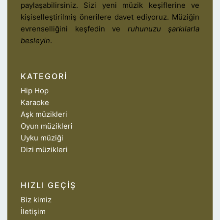
paylaşabilirsiniz. Sizi yeni müzik keşiflerine ve
kişiselleştirilmiş önerilere davet ediyoruz. Müziğin
evrenselliğini keşfedin ve
ruhunuzu şarkılarla
besleyin
.
KATEGORI
Hip Hop
Karaoke
Aşk müzikleri
Oyun müzikleri
Uyku müziği
Dizi müzikleri
HIZLI GEÇIŞ
Biz kimiz
İletişim