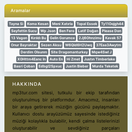
Aramalar
Tayna Si
Koma Kesan
Meni Xatırla
Topal Essek
Ty11Oojgh44
Seyfettin Sucu
Wp Json
Ben Fero
Latif Doğan
Please Don
13 Vagon
Kırıldı Bu
Gelin Gorumce
2Jj6Ohnzimu
Kavak 57
Onur Bayraktar
Sezen Aksu
W6Qld6H2Uwq
37Eaa3Awytm
Derdim Olsunm
Site Dragomanturkey
Mqw4Swl J
X0Httm4Eanc In
Auto En
Hi Zmet
Justın Timberlake
Basri Çoban
Edbgl2Spxuc
Justin Bieber
Murda Teketek
HAKKINDA
mp3tur.com sitesi, tutkulu bir ekip tarafından
oluşturulmuş bir platformdur. Amacımız, insanları
bir araya getirerek müziğin gücünü paylaşmaktır.
Kullanıcı dostu arayüzümüz sayesinde istediğiniz
müziği kolaylıkla bulabilir, kendi çalma listelerinizi
oluşturabilir ve sevdiğiniz parçaları