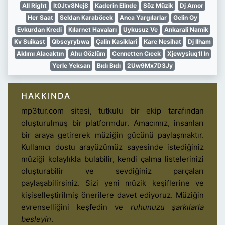
All Right
It0Jtv8Nej8
Kaderin Elinde
Söz Müzik
Dj Amor
Her Saat
Seldan Karaböcek
Anca Yargılarlar
Gelin Oy
Evkurdan Kredi
Kılarnet Havaları
Uykusuz Ve
Ankarali Namik
Kv Suikast
Qbscyrybwa
Çalin Kasiklari
Kare Nesihat
Dj Ilham
Aklımı Alacaktın
Ahu Gözlüm
Cennetten Cıcek
Xjewysiuq1I In
Yerle Yeksan
Bıdı Bıdı
2Uw9Mx7D3Jy
HAKKINDA
mp3tur.com sitesi, tutkulu bir ekip tarafından
oluşturulmuş bir platformdur. Amacımız, insanları
bir araya getirerek müziğin gücünü paylaşmaktır.
Kullanıcı dostu arayüzümüz sayesinde istediğiniz
müziği kolaylıkla bulabilir, kendi çalma listelerinizi
oluşturabilir ve sevdiğiniz parçaları
paylaşabilirsiniz. Sizi yeni müzik keşiflerine ve
kişiselleştirilmiş önerilere davet ediyoruz. Müziğin
evrenselliğini keşfedin ve
ruhunuzu şarkılarla
besleyin
.