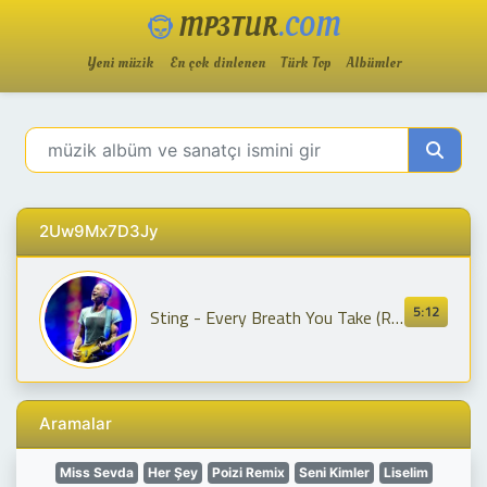
MP3TUR
.COM
Yeni müzik
En çok dinlenen
Türk Top
Albümler
2Uw9Mx7D3Jy
5:12
Sting - Every Breath You Take (Radio 2 in the Park 2024)
Aramalar
Miss Sevda
Her Şey
Poizi Remix
Seni Kimler
Liselim