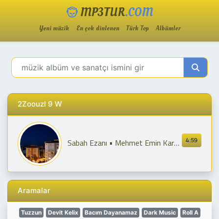
MP3TUR
.COM
Yeni müzik
En çok dinlenen
Türk Top
Albümler
2Zoouzl 9 W
4:59
Sabah Ezanı • Mehmet Emin Karataş • 09/06/22 #KonyaMerkeziSistem
Aramalar
Tuzzun
Devit Kelix
Bacım Dayanamaz
Dark Music
Roll A