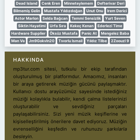
Dead Island
Cenk Eren
Minneteylemem
Defterivar Deri
Bilmemiş Gelin
Mustafa Yıldızdoğan
Unut Onu
Irem Derici
Actor Marlon
Selda Bağcan
Temmi Sensizlik
Yurt Seven
Siktin Hayatimi
Urfa Sıra
Kekeç Kenan
Ederlezi Time
Hardware Supplier
Öksüz Mustafa
Panic At
Mengelez Baba
Mən Və
Jm9Gokvln20
Tıvorlu Ismail
Yıldız Tilbe
2Zoouzl 9
HAKKINDA
mp3tur.com sitesi, tutkulu bir ekip tarafından
oluşturulmuş bir platformdur. Amacımız, insanları
bir araya getirerek müziğin gücünü paylaşmaktır.
Kullanıcı dostu arayüzümüz sayesinde istediğiniz
müziği kolaylıkla bulabilir, kendi çalma listelerinizi
oluşturabilir ve sevdiğiniz parçaları
paylaşabilirsiniz. Sizi yeni müzik keşiflerine ve
kişiselleştirilmiş önerilere davet ediyoruz. Müziğin
evrenselliğini keşfedin ve
ruhunuzu şarkılarla
besleyin
.