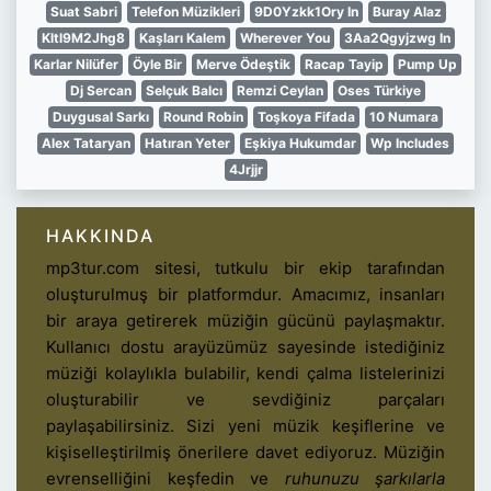
Suat Sabri
Telefon Müzikleri
9D0Yzkk1Ory In
Buray Alaz
Kltl9M2Jhg8
Kaşları Kalem
Wherever You
3Aa2Qgyjzwg In
Karlar Nilüfer
Öyle Bir
Merve Ödeştik
Racap Tayip
Pump Up
Dj Sercan
Selçuk Balcı
Remzi Ceylan
Oses Türkiye
Duygusal Sarkı
Round Robin
Toşkoya Fifada
10 Numara
Alex Tataryan
Hatıran Yeter
Eşkiya Hukumdar
Wp Includes
4Jrjjr
HAKKINDA
mp3tur.com sitesi, tutkulu bir ekip tarafından
oluşturulmuş bir platformdur. Amacımız, insanları
bir araya getirerek müziğin gücünü paylaşmaktır.
Kullanıcı dostu arayüzümüz sayesinde istediğiniz
müziği kolaylıkla bulabilir, kendi çalma listelerinizi
oluşturabilir ve sevdiğiniz parçaları
paylaşabilirsiniz. Sizi yeni müzik keşiflerine ve
kişiselleştirilmiş önerilere davet ediyoruz. Müziğin
evrenselliğini keşfedin ve
ruhunuzu şarkılarla