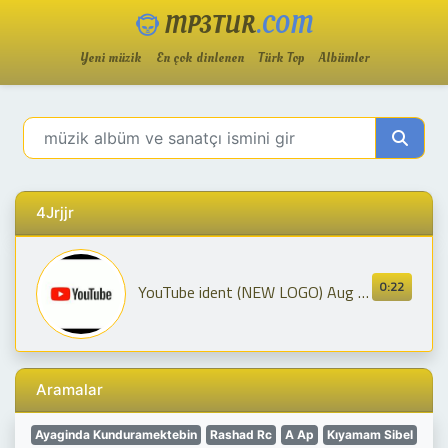
MP3TUR
.COM
Yeni müzik
En çok dinlenen
Türk Top
Albümler
4Jrjjr
0:22
YouTube ident (NEW LOGO) Aug 2017 Reversed
Aramalar
Ayaginda Kunduramektebin
Rashad Rc
A Ap
Kıyamam Sibel