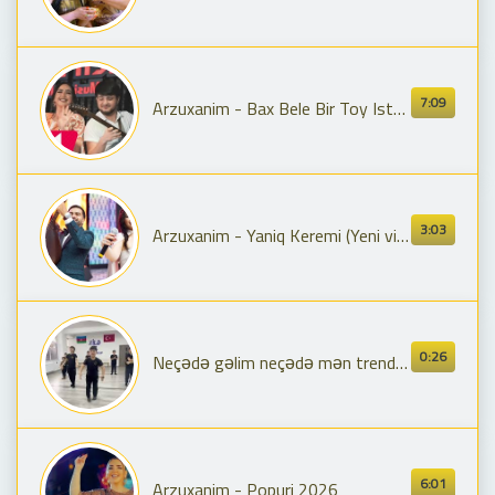
7:09
Arzuxanim - Bax Bele Bir Toy Isterem (Yeni 2023)
3:03
Arzuxanim - Yaniq Keremi (Yeni video klip 2024)
0:26
Neçədə gəlim neçədə mən trend rəqs 2025
6:01
Arzuxanim - Popuri 2026