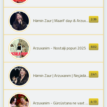
2:39
Həmin Zaur | Maarif dayı & Arzuxanım | Neçədə gəlim
6:02
Arzuxanim - Nostalji popuri 2025
2:41
Həmin Zaur | Arzuxanım | Neçədə gəlim
4:13
Arzuxanim - Gürcüstana ne vaxt gelim