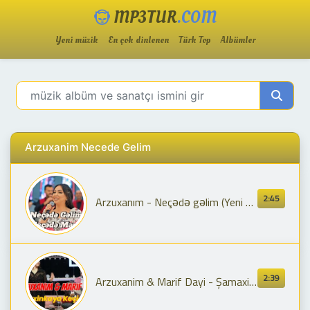
MP3TUR
.COM
Yeni müzik
En çok dinlenen
Türk Top
Albümler
Arzuxanim Necede Gelim
2:45
Arzuxanım - Neçədə gəlim (Yeni klip 2025)
2:39
Arzuxanim & Marif Dayi - Şamaxinkaya keçide gel (neçede gelim)