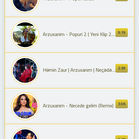
9:19
Arzuxanim - Popuri 2 ( Yeni Klip 2023)
2:39
Həmin Zaur | Arzuxanım | Neçədə gəlim?
3:06
Arzuxanim - Necede gelim (Remix)