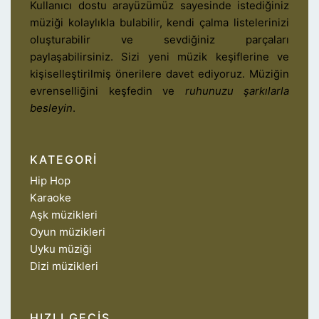
Kullanıcı dostu arayüzümüz sayesinde istediğiniz
müziği kolaylıkla bulabilir, kendi çalma listelerinizi
oluşturabilir ve sevdiğiniz parçaları
paylaşabilirsiniz. Sizi yeni müzik keşiflerine ve
kişiselleştirilmiş önerilere davet ediyoruz. Müziğin
evrenselliğini keşfedin ve
ruhunuzu şarkılarla
besleyin
.
KATEGORI
Hip Hop
Karaoke
Aşk müzikleri
Oyun müzikleri
Uyku müziği
Dizi müzikleri
HIZLI GEÇIŞ