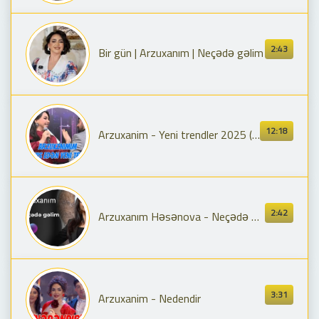
2:43
Bir gün | Arzuxanım | Neçədə gəlim
12:18
Arzuxanim - Yeni trendler 2025 (nedendir necede gelim bele qiz gormemisem basima belamisan
2:42
Arzuxanım Həsənova - Neçədə gəlim
3:31
Arzuxanim - Nedendir