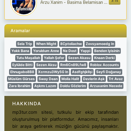
3:15
Arzu Xanim - Basima Belamisan / Yeni 2024
Aramalar
Sela Trip
When Might
8Cptoliachw
Zovsyamoedg In
Yokk Bana
Yoruldum Anne
Ne Dost
Yappi
Benden Iyisinin
Tutu Maşallah
Yallah Şofor
Sezen Akasu
Knaan Derki
Eylülde Bitti
Sezen Aksu
Rm6Cn89Lfw8
Roblox Accounts
Ehnugabo8B8
Xcrmzu3Wy5G In
Asdfghjkllşi
Seyfi Doğanay
Müslüm Gürses
Sway Dean
Molla Halit
Devlerin Aşk
Trt Avaz
Zara Ibrahim
Aşkmı Lazım
Doldu Gözlerim
Arzuxanim Necede
HAKKINDA
mp3tur.com sitesi, tutkulu bir ekip tarafından
oluşturulmuş bir platformdur. Amacımız, insanları
bir araya getirerek müziğin gücünü paylaşmaktır.