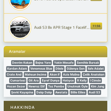
11:56
Audi S3 8v APR Stage 1 Facelift Black Edition Walkaround
Aramalar
Devrim Kokan
Bejna Yare
Yakin Mesafe
Semihle Bursalı
Kardan Adam
Venomous Blue
Dilele
Gülenya Sen
Ilahı Adalet
Crate And
Mahsun Incime
Akon If
Azis Malina
Çelik Anatolıan
Cumartesi
Git Ara
Eşref Dunya
Hatıyce
R Kelly
I Cimde
Hozan Sezer
Newroz Elif
Toz Pembe
Unutmak Öyle
Kim Jung
Şevki Kayapina
Dalıp Dalıp
Awstats
Billie Eilies
Audi S3
HAKKINDA