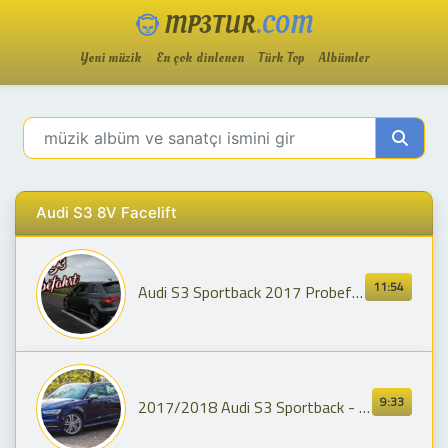
MP3TUR
.COM
Yeni müzik
En çok dinlenen
Türk Top
Albümler
Audi S3 8V Facelift
11:54
Audi S3 Sportback 2017 Probefahrt | Audi S3 2017 Launch Control Sound Exhaust | Audi S3 Facelift
9:33
2017/2018 Audi S3 Sportback - Test Drive | Review | Fahrbericht ///Lets Drive///