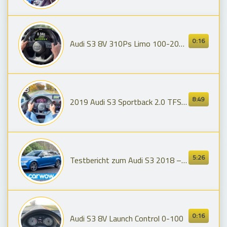
0:16
Audi S3 8V 310Ps Limo 100-200 Km/h, Speed, Acceleration, Sound, onbaord, Tacho, Dragy
8:49
2019 Audi S3 Sportback 2.0 TFSI Quattro S-Tronic POV Test Drive by AutoTopNL
5:26
Testbericht zum Audi S3 2018 – deshalb ist er das ultimative Sleeper Car
0:16
Audi S3 8V Launch Control 0-100