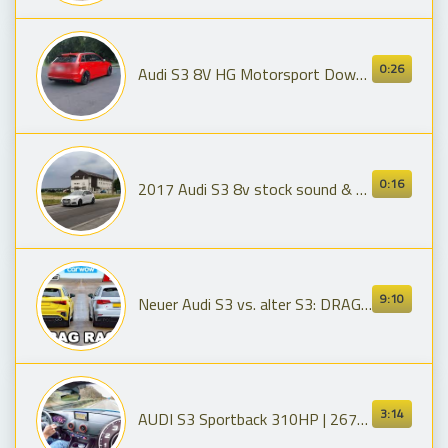
0:26
Audi S3 8V HG Motorsport Downpipe + Friedrich Motorsport AGA
0:16
2017 Audi S3 8v stock sound & farts 🚀 💨
9:10
Neuer Audi S3 vs. alter S3: DRAG RACE *Ist er schneller?*
3:14
AUDI S3 Sportback 310HP | 267km/h on AUTOBAHN (No Speed Limit) by AutoTopNL