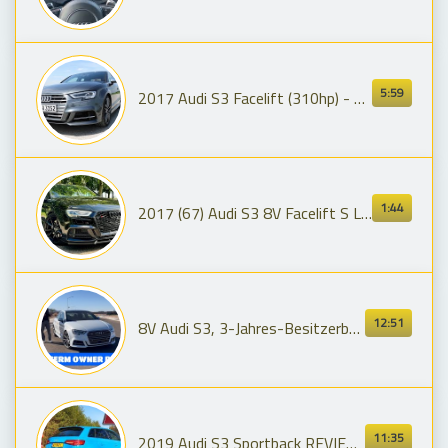
5:59
2017 Audi S3 Facelift (310hp) - DRIVE & SOUND (60FPS)
1:44
2017 (67) Audi S3 8V Facelift S Line Black Edition - 4 Door Saloon - S Tronic Auto - Maxton Design
12:51
8V Audi S3, 3-Jahres-Besitzerbericht – Bereue ich es?
11:35
2019 Audi S3 Sportback REVIEW POV Test Drive by AutoTopNL