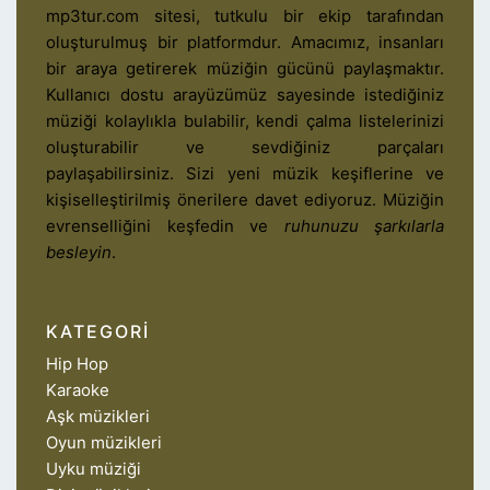
mp3tur.com sitesi, tutkulu bir ekip tarafından
oluşturulmuş bir platformdur. Amacımız, insanları
bir araya getirerek müziğin gücünü paylaşmaktır.
Kullanıcı dostu arayüzümüz sayesinde istediğiniz
müziği kolaylıkla bulabilir, kendi çalma listelerinizi
oluşturabilir ve sevdiğiniz parçaları
paylaşabilirsiniz. Sizi yeni müzik keşiflerine ve
kişiselleştirilmiş önerilere davet ediyoruz. Müziğin
evrenselliğini keşfedin ve
ruhunuzu şarkılarla
besleyin
.
KATEGORI
Hip Hop
Karaoke
Aşk müzikleri
Oyun müzikleri
Uyku müziği