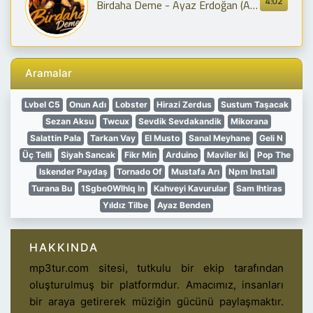
4:02
Birdaha Deme - Ayaz Erdoğan (Afro House)
Aramalar
Lvbel C5
Onun Adı
Lobster
Hirazi Zerdus
Sustum Taşacak
Sezan Aksu
Twcux
Sevdik Sevdakandik
Mikorana
Salattin Pala
Tarkan Vay
El Musto
Sanal Meyhane
Geli N
Üç Telli
Siyah Sancak
Fikr Min
Arduino
Maviler Iki
Pop The
Iskender Paydaş
Tornado Of
Mustafa Arı
Npm Install
Turana Bu
1Sgbe0Wlhlq In
Kahveyi Kavurular
Sam Ihtiras
Yıldız Tilbe
Ayaz Benden
HAKKINDA
mp3tur.com sitesi, tutkulu bir ekip tarafından
oluşturulmuş bir platformdur. Amacımız, insanları
bir araya getirerek müziğin gücünü paylaşmaktır.