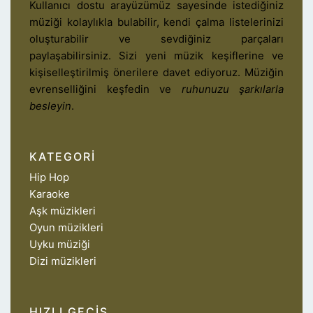
Kullanıcı dostu arayüzümüz sayesinde istediğiniz
müziği kolaylıkla bulabilir, kendi çalma listelerinizi
oluşturabilir ve sevdiğiniz parçaları
paylaşabilirsiniz. Sizi yeni müzik keşiflerine ve
kişiselleştirilmiş önerilere davet ediyoruz. Müziğin
evrenselliğini keşfedin ve
ruhunuzu şarkılarla
besleyin
.
KATEGORI
Hip Hop
Karaoke
Aşk müzikleri
Oyun müzikleri
Uyku müziği
Dizi müzikleri
HIZLI GEÇIŞ