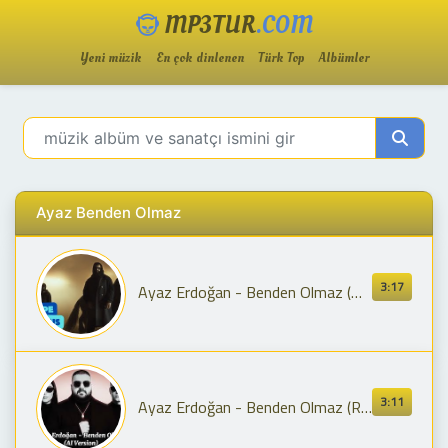
MP3TUR
.COM
Yeni müzik
En çok dinlenen
Türk Top
Albümler
Ayaz Benden Olmaz
3:17
Ayaz Erdoğan - Benden Olmaz (Official Video)
3:11
Ayaz Erdoğan - Benden Olmaz (Remix) AI Version 2025