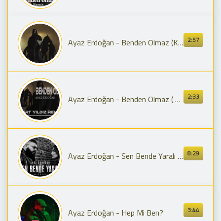
2:57
Ayaz Erdoğan - Benden Olmaz (Kadir Koç Remix)
2:33
Ayaz Erdoğan - Benden Olmaz ( Mert Yıldız Remix )
8:29
Ayaz Erdoğan - Sen Bende Yaralı (AI Versiyon) (Arabic Afro Tech House) (AI Cover)
3:44
Ayaz Erdoğan - Hep Mi Ben?