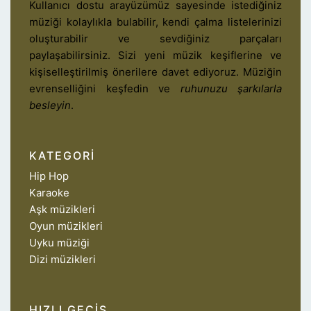
Kullanıcı dostu arayüzümüz sayesinde istediğiniz
müziği kolaylıkla bulabilir, kendi çalma listelerinizi
oluşturabilir ve sevdiğiniz parçaları
paylaşabilirsiniz. Sizi yeni müzik keşiflerine ve
kişiselleştirilmiş önerilere davet ediyoruz. Müziğin
evrenselliğini keşfedin ve
ruhunuzu şarkılarla
besleyin
.
KATEGORI
Hip Hop
Karaoke
Aşk müzikleri
Oyun müzikleri
Uyku müziği
Dizi müzikleri
HIZLI GEÇIŞ