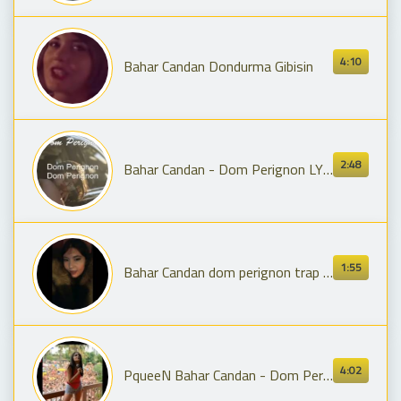
4:10
Bahar Candan Dondurma Gibisin
2:48
Bahar Candan - Dom Perignon LYRICS (Sözlü Video)
1:55
Bahar Candan dom perignon trap ben fero
4:02
PqueeN Bahar Candan - Dom Perignon Dinliyor