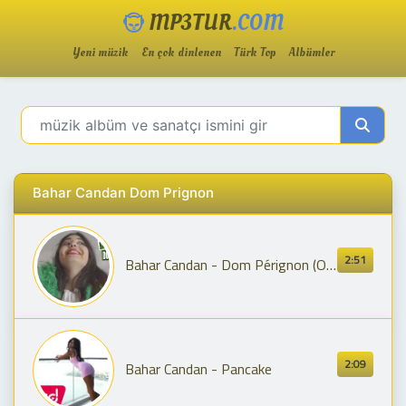
MP3TUR
.COM
Yeni müzik
En çok dinlenen
Türk Top
Albümler
Bahar Candan Dom Prignon
2:51
Bahar Candan - Dom Pérignon (Official Video)
2:09
Bahar Candan - Pancake