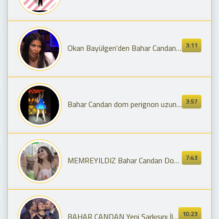
3:11
Okan Bayülgen'den Bahar Candan'a: Akıl Hastası mısın?
3:57
Bahar Candan dom perignon uzun versiyon trap ben fero dondurma sahne
7:43
MEMREYILDIZ Bahar Candan Dom Peringnon İzliyor
10:23
BAHAR CANDAN Yeni Şarkısını İlk Kez Söyledi - Dondurma Gibisin