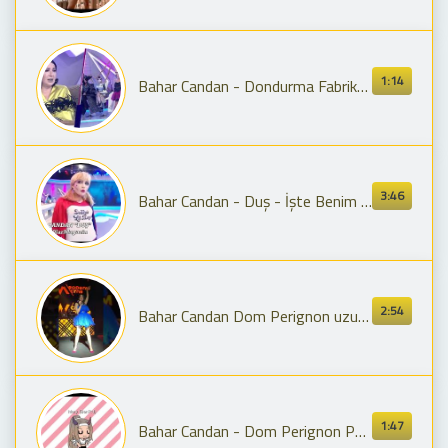
1:14
Bahar Candan - Dondurma Fabrikası
3:46
Bahar Candan - Duş - İşte Benim Stilim Music Video
2:54
Bahar Candan Dom Perignon uzun versiyon trap ben fero
1:47
Bahar Candan - Dom Perignon Parodi (Cringe)