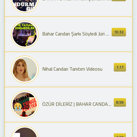
10:32
Bahar Candan Şarkı Söyledi Jüri Sesine Tahammül Edemedi Arkasını Döndü
1:17
Nihal Candan Tanıtım Videosu
8:59
ÖZÜR DİLERİZ | BAHAR CANDAN'IN \"MUHTEŞEM\" ŞARKISINI DİNLEDİK | Bahar Candan - Dom Pérignon