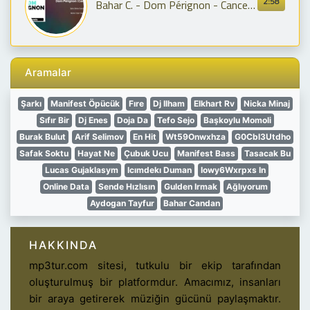
2:58
Bahar C. - Dom Pérignon - Cancer Remix [S1B3]
Aramalar
Şarkı
Manifest Öpücük
Fıre
Dj Ilham
Elkhart Rv
Nicka Minaj
Sıfır Bir
Dj Enes
Doja Da
Tefo Sejo
Başkoylu Momoli
Burak Bulut
Arif Selimov
En Hit
Wt59Onwxhza
G0Cbl3Utdho
Safak Soktu
Hayat Ne
Çubuk Ucu
Manifest Bass
Tasacak Bu
Lucas Gujaklasym
Icımdekı Duman
Iowy6Wxrpxs In
Online Data
Sende Hızlısın
Gulden Irmak
Ağlıyorum
Aydogan Tayfur
Bahar Candan
HAKKINDA
mp3tur.com sitesi, tutkulu bir ekip tarafından
oluşturulmuş bir platformdur. Amacımız, insanları
bir araya getirerek müziğin gücünü paylaşmaktır.