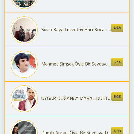
4:48
Sinan Kaya Levent & Hacı Koca - Öyle bir sevdaya düşmüşüm vay
5:16
Mehmet Şimşek Öyle Bir Sevdaya Düşmüşüm Vay Vay 2015 YENİİ SAMSUN VEZİRKÖPRÜ
5:48
UYGAR DOĞANAY MARAL DÜET ( BİR SEVDAYA DÜŞ AĞLARSIN).
4:38
Damla Arıcan-Öyle Bir Sevdaya Düşmüşüm