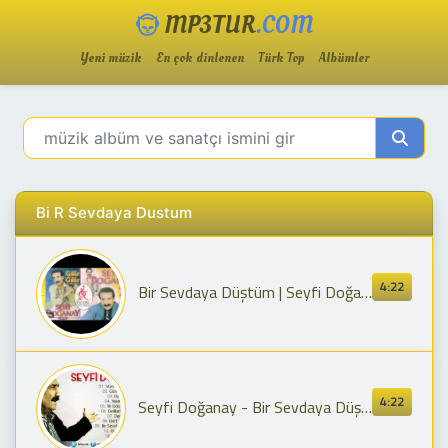
MP3TUR
.COM
Yeni müzik
En çok dinlenen
Türk Top
Albümler
Bi R Sevdaya Dustum
4:22
Bir Sevdaya Düştüm | Seyfi Doğanay
4:22
Seyfi Doğanay - Bir Sevdaya Düştüm