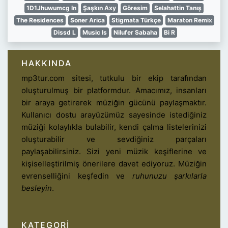
1D1Jhuwumcg In
Şaşkın Axy
Göresim
Selahattin Tanış
The Residences
Soner Arica
Stigmata Türkçe
Maraton Remix
Dissd L
Music Is
Nilufer Sabaha
Bi R
HAKKINDA
mp3tur.com sitesi, tutkulu bir ekip tarafından
oluşturulmuş bir platformdur. Amacımız, insanları
bir araya getirerek müziğin gücünü paylaşmaktır.
Kullanıcı dostu arayüzümüz sayesinde istediğiniz
müziği kolaylıkla bulabilir, kendi çalma listelerinizi
oluşturabilir ve sevdiğiniz parçaları
paylaşabilirsiniz. Sizi yeni müzik keşiflerine ve
kişiselleştirilmiş önerilere davet ediyoruz. Müziğin
evrenselliğini keşfedin ve
ruhunuzu şarkılarla
besleyin
.
KATEGORI