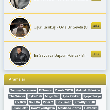
4:54
Uğur Karakuş - Öyle Bir Sevda (Official Audio Video)
3:57
Bir Sevdaya Düştüm-Gerçek Bir Aşk Hikayesi | Tuğra Erkan
Aramalar
Tommy Detamore
El Sueldo
Damla 2026
Gelmek Mümkün
The Winner
Syke Dali
Mugo Ben
Ajda Pekkan
Pjepvolazyo
Fiv 026
Soul On
Pınar Y
Boş Liman
Xhv4Byb061K
Dilan Polat
Oo4Ysycdtgw In
Maldıcao Eterna
Hazaalım