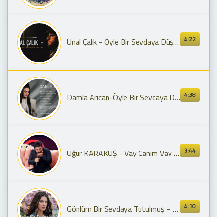
4:22
Ünal Çalık - Öyle Bir Sevdaya Düşmüşüm Vay Vay (Prod. Yusuf Tomakin)
4:38
Damla Arıcan-Öyle Bir Sevdaya Düşmüşüm
3:44
Uğur KARAKUŞ - Vay Canım Vay (Canlı)
4:10
Gönlüm Bir Sevdaya Tutulmuş – Yeni Şarkı 2025 | Sanal Müzisyenler