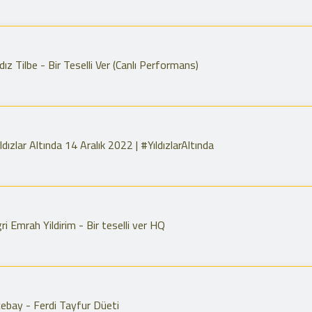
ız Tilbe - Bir Teselli Ver (Canlı Performans)
ıldızlar Altında 14 Aralık 2022 | #YıldızlarAltında
 Emrah Yildirim - Bir teselli ver HQ
bay - Ferdi Tayfur Düeti