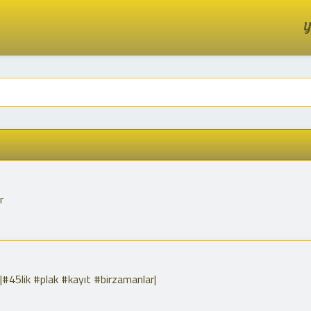
Y
r
|#45lik #plak #kayıt #birzamanlar|