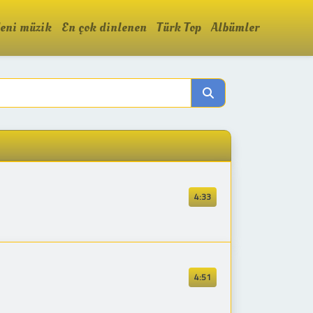
eni müzik
En çok dinlenen
Türk Top
Albümler
4:33
4:51