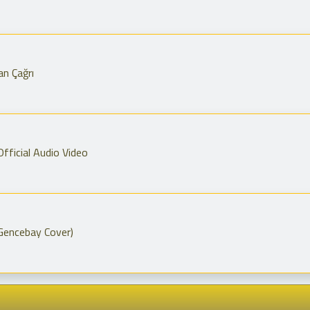
an Çağrı
 Official Audio Video
 Gencebay Cover)