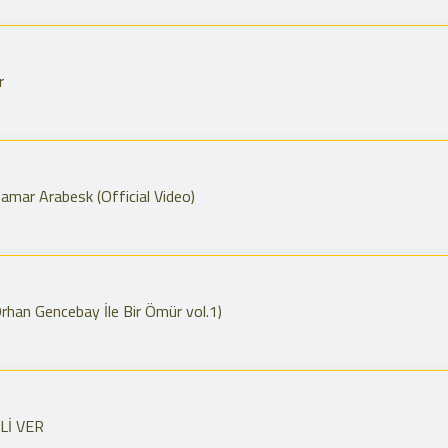
r
Damar Arabesk (Official Video)
(Orhan Gencebay İle Bir Ömür vol.1)
LLİ VER