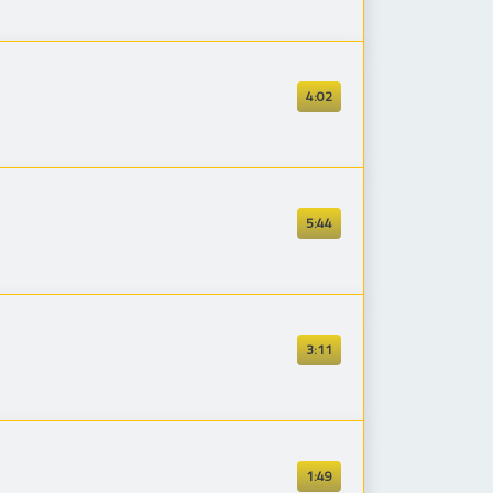
4:02
5:44
3:11
1:49