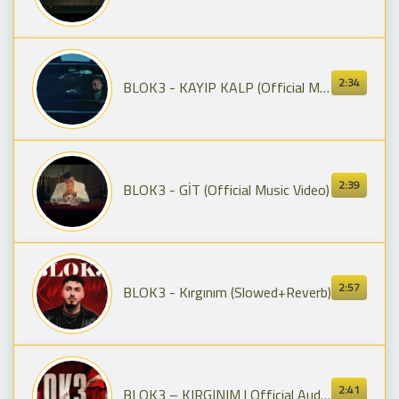
2:34
BLOK3 - KAYIP KALP (Official Music Video)
2:39
BLOK3 - GİT (Official Music Video)
2:57
BLOK3 - Kırgınım (Slowed+Reverb)
2:41
BLOK3 – KIRGINIM | Official Audio 🔥 2026