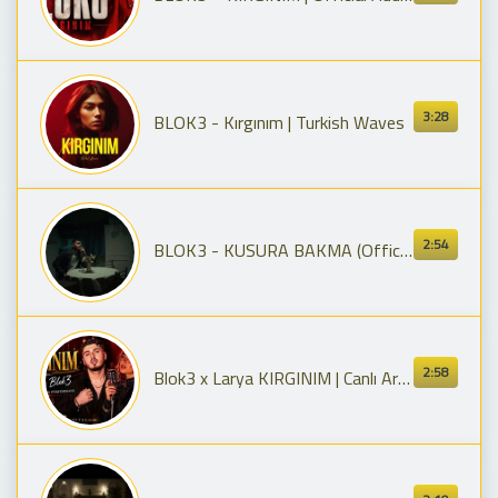
3:28
BLOK3 - Kırgınım | Turkish Waves
2:54
BLOK3 - KUSURA BAKMA (Official Music Video)
2:58
Blok3 x Larya KIRGINIM | Canlı Arabesk Performans