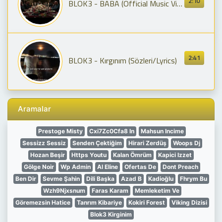
2:10
BLOK3 - BABA (Official Music Video)
2:41
BLOK3 - Kırgınım (Sözleri/Lyrics)
Aramalar
Prestoge Misty
Cxi7Zc0Cfa8 In
Mahsun Incime
Sessizz Sessiz
Senden Çektiğim
Hirari Zerdüş
Woops Dj
Hozan Beşir
Https Youtu
Kalan Ömrüm
Kapici Izzet
Gölge Noir
Wp Admin
Al Eline
Ofertas De
Dont Preach
Ben Dir
Sevme Şahin
Dili Başka
Azad B
Kadioğlu
Fhrym Bu
Wzh9Njxsnum
Faras Karam
Memleketim Ve
Göremezsin Hatice
Tanrım Kibariye
Kokiri Forest
Viking Dizisi
Blok3 Kirginim