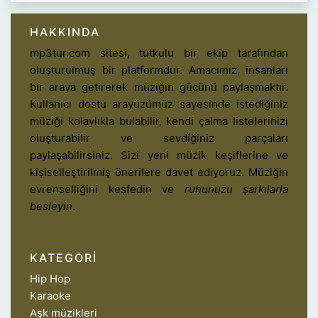
HAKKINDA
mp3tur.com sitesi, tutkulu bir ekip tarafından
oluşturulmuş bir platformdur. Amacımız, insanları
bir araya getirerek müziğin gücünü paylaşmaktır.
Kullanıcı dostu arayüzümüz sayesinde istediğiniz
müziği kolaylıkla bulabilir, kendi çalma listelerinizi
oluşturabilir ve sevdiğiniz parçaları
paylaşabilirsiniz. Sizi yeni müzik keşiflerine ve
kişiselleştirilmiş önerilere davet ediyoruz. Müziğin
evrenselliğini keşfedin ve
ruhunuzu şarkılarla
besleyin
.
KATEGORI
Hip Hop
Karaoke
Aşk müzikleri