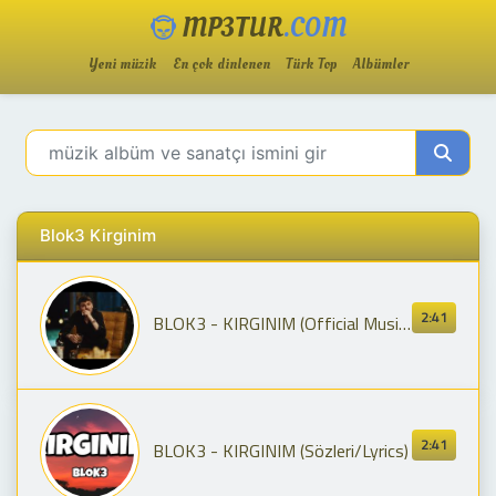
MP3TUR
.COM
Yeni müzik
En çok dinlenen
Türk Top
Albümler
Blok3 Kirginim
2:41
BLOK3 - KIRGINIM (Official Music Video)
2:41
BLOK3 - KIRGINIM (Sözleri/Lyrics)