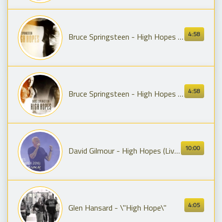
4:58
Bruce Springsteen - High Hopes (2013)
4:58
Bruce Springsteen - High Hopes Lyrics Video
10:00
David Gilmour - High Hopes (Live At Pompeii)
4:05
Glen Hansard - \"High Hope\"