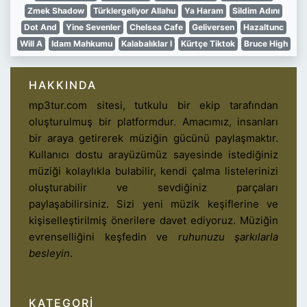
Zmek Shadow
Türklergeliyor Allahu
Ya Haram
Sildim Adını
Dot And
Yine Sevenler
Chelsea Cafe
Geliversen
Hazaltunc
Will A
Idam Mahkumu
Kalabalıklar I
Kürtçe Tiktok
Bruce High
HAKKINDA
mp3tur.com sitesi, tutkulu bir ekip tarafından
oluşturulmuş bir platformdur. Amacımız, insanları
bir araya getirerek müziğin gücünü paylaşmaktır.
Kullanıcı dostu arayüzümüz sayesinde istediğiniz
müziği kolaylıkla bulabilir, kendi çalma listelerinizi
oluşturabilir ve sevdiğiniz parçaları
paylaşabilirsiniz. Sizi yeni müzik keşiflerine ve
kişiselleştirilmiş önerilere davet ediyoruz. Müziğin
evrenselliğini keşfedin ve
ruhunuzu şarkılarla
besleyin
.
KATEGORI