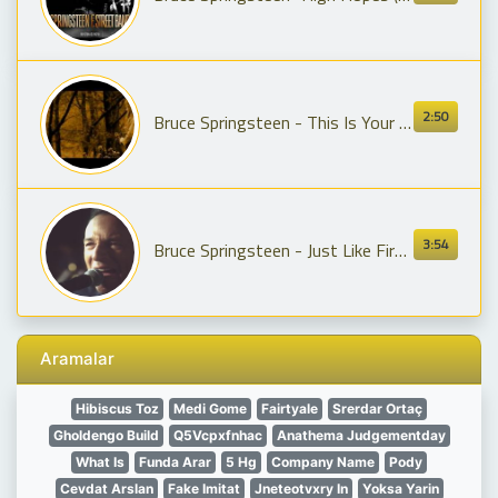
2:50
Bruce Springsteen - This Is Your Sword (from High Hopes)
3:54
Bruce Springsteen - Just Like Fire Would (Official Video)
Aramalar
Hibiscus Toz
Medi Gome
Fairtyale
Srerdar Ortaç
Gholdengo Build
Q5Vcpxfnhac
Anathema Judgementday
What Is
Funda Arar
5 Hg
Company Name
Pody
Cevdat Arslan
Fake Imitat
Jneteotvxry In
Yoksa Yarin