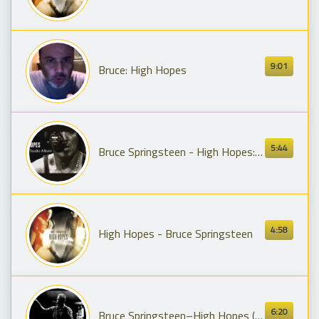
9:01
Bruce: High Hopes
5:44
Bruce Springsteen - High Hopes: A New Studio Album
4:58
High Hopes - Bruce Springsteen
6:20
Bruce Springsteen–High Hopes (Houston, May 6, 2014)