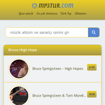
MP3TUR
.COM
Yeni müzik
En çok dinlenen
Türk Top
Albümler
Bruce High Hope
4:55
Bruce Springsteen - High Hopes
6:56
Bruce Springsteen & Tom Morello High Hopes Dallas, 2014