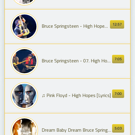
12:57
Bruce Springsteen - High Hopes Into Badlands
7:05
Bruce Springsteen - 07. High Hopes (The Havalinas cover).
7:00
♫ Pink Floyd - High Hopes [Lyrics]
5:03
Dream Baby Dream Bruce Springsteen High Hopes