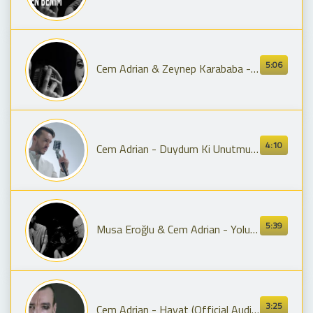
5:06
Cem Adrian & Zeynep Karababa - Akşam Olur Karanlığa Kalırsın (Official Audio)
4:10
Cem Adrian - Duydum Ki Unutmuşsun
5:39
Musa Eroğlu & Cem Adrian - Yolun Sonu Görünüyor
3:25
Cem Adrian - Hayat (Official Audio)