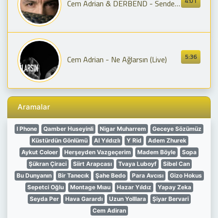
4:01
Cem Adrian & DERBEND - Senden Gayrısına
5:36
Cem Adrian - Ne Ağlarsın (Live)
Aramalar
I Phone
Qamber Huseyinli
Nigar Muharrem
Geceye Sözümüz
Küstürdün Gönlümü
Al Yıldızlı
Y Rid
Adem Zhurek
Aykut Coloer
Herşeyden Vazgeçerim
Madem Böyle
Sopa
Şükran Çiraci
Siirt Arapcası
Tvaya Luboyf
Sibel Can
Bu Dunyanın
Bir Tanecık
Şahe Bedo
Para Avcısı
Gizo Hokus
Sepetci Oğlu
Montage Mıau
Hazar Yıldız
Yapay Zeka
Seyda Per
Hava Garardı
Uzun Yolllara
Şiyar Bervari
Cem Adiran