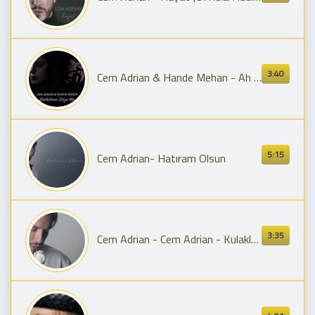
3:40
Cem Adrian & Hande Mehan - Ah Bu Şarkıların Gözü Kör Olsun (Official Audio)
5:15
Cem Adrian- Hatıram Olsun
3:35
Cem Adrian - Cem Adrian - Kulakların Çınlasın (Official Lyric Video)