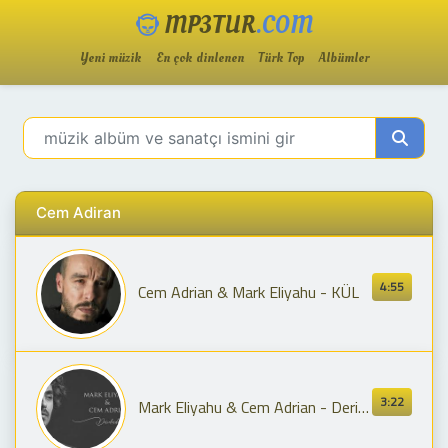
MP3TUR
.COM
Yeni müzik
En çok dinlenen
Türk Top
Albümler
Cem Adiran
4:55
Cem Adrian & Mark Eliyahu - KÜL
3:22
Mark Eliyahu & Cem Adrian - Derinlerde