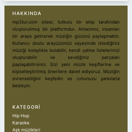
HAKKINDA
mp3tur.com sitesi, tutkulu bir ekip tarafından
oluşturulmuş bir platformdur. Amacımız, insanları
bir araya getirerek müziğin gücünü paylaşmaktır.
Kullanıcı dostu arayüzümüz sayesinde istediğiniz
müziği kolaylıkla bulabilir, kendi çalma listelerinizi
oluşturabilir ve sevdiğiniz parçaları
paylaşabilirsiniz. Sizi yeni müzik keşiflerine ve
kişiselleştirilmiş önerilere davet ediyoruz. Müziğin
evrenselliğini keşfedin ve
ruhunuzu şarkılarla
besleyin
.
KATEGORI
Hip Hop
Karaoke
Aşk müzikleri