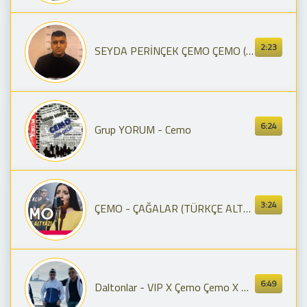
2:23
SEYDA PERİNÇEK ÇEMO ÇEMO (DLT34)
6:24
Grup YORUM - Cemo
3:24
ÇEMO - ÇAĞALAR (TÜRKÇE ALTYAZI)
6:49
Daltonlar - VIP X Çemo Çemo X Kısa Keleş II X Verin Seva X Bertaraf X Rojbaş X B.G.Y.Yılmaz X Zehir