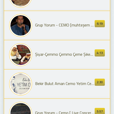
6:19
Grup Yorum - CEMO [muhteşem konser yorumu ile....
4:13
Şiyar-Çemmo Çemmo Çeme Şıkestune (Hozan Şiyar Ferqînî-Hozan Şiyar Farqînî)(Nehir)
2:30
Bekir Bulut Aman Cemo Yetim Cemo-Erzurum Müzik @ErzurumMüzik
5:57
Grup Yorum - Cemo [ Live Concert © 2010 Kalan Müzik ]