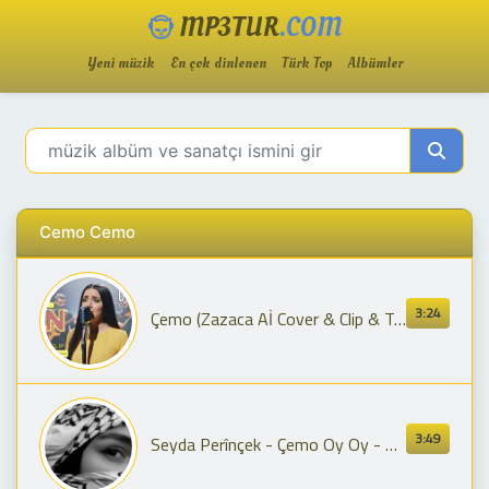
MP3TUR
.COM
Yeni müzik
En çok dinlenen
Türk Top
Albümler
Cemo Cemo
3:24
Çemo (Zazaca Aİ Cover & Clip & Türkçe - Zazaca Alt Yazı) - Çağalar
3:49
Seyda Perînçek - Çemo Oy Oy - Hevale Reşo Full