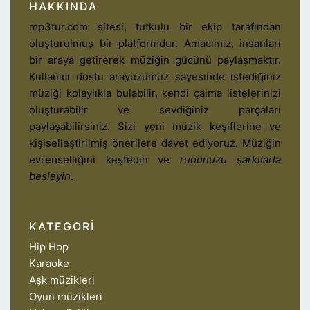
HAKKINDA
mp3tur.com sitesi, tutkulu bir ekip tarafından
oluşturulmuş bir platformdur. Amacımız, insanları
bir araya getirerek müziğin gücünü paylaşmaktır.
Kullanıcı dostu arayüzümüz sayesinde istediğiniz
müziği kolaylıkla bulabilir, kendi çalma listelerinizi
oluşturabilir ve sevdiğiniz parçaları
paylaşabilirsiniz. Sizi yeni müzik keşiflerine ve
kişiselleştirilmiş önerilere davet ediyoruz. Müziğin
evrenselliğini keşfedin ve
ruhunuzu şarkılarla
besleyin
.
KATEGORI
Hip Hop
Karaoke
Aşk müzikleri
Oyun müzikleri