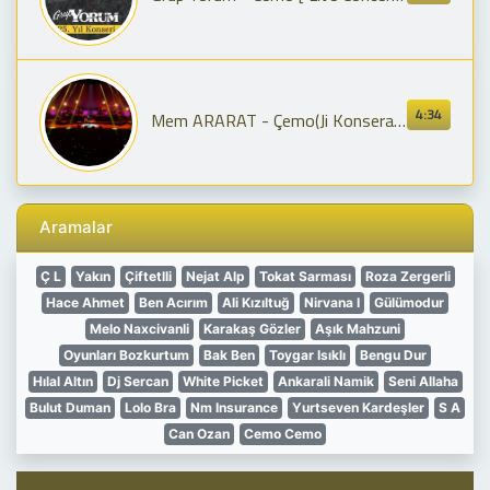
4:34
Mem ARARAT - Çemo(Ji Konsera Stenbolê Ya li Volkswagen Arena 28/04/2023)
Aramalar
Ç L
Yakın
Çiftetlli
Nejat Alp
Tokat Sarması
Roza Zergerli
Hace Ahmet
Ben Acırım
Ali Kızıltuğ
Nirvana I
Gülümodur
Melo Naxcivanli
Karakaş Gözler
Aşık Mahzuni
Oyunları Bozkurtum
Bak Ben
Toygar Isıklı
Bengu Dur
Hılal Altın
Dj Sercan
White Picket
Ankarali Namik
Seni Allaha
Bulut Duman
Lolo Bra
Nm Insurance
Yurtseven Kardeşler
S A
Can Ozan
Cemo Cemo