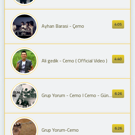
4:05
Ayhan Barasi - Çemo
4:40
Ali gedik - Cemo ( Official Video )
6:26
Grup Yorum - Cemo I Cemo - Gün Gelir © 1989 Kalan Müzik
6:26
Grup Yorum-Cemo