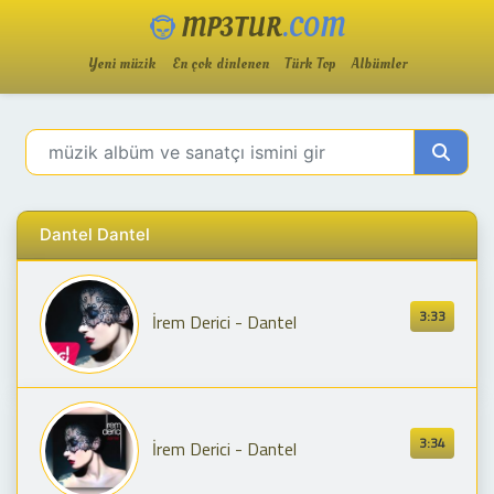
MP3TUR
.COM
Yeni müzik
En çok dinlenen
Türk Top
Albümler
Dantel Dantel
3:33
İrem Derici - Dantel
3:34
İrem Derici - Dantel