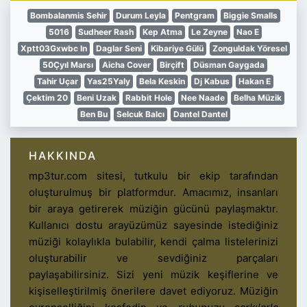
Bombalanmis Sehir
Durum Leyla
Pentgram
Biggie Smalls
5016
Sudheer Rash
Kep Atma
Le Zeyne
Nao E
Xptt03Gxwbc In
Daglar Seni
Kibariye Gülü
Zonguldak Yöresel
50Çyıl Marsı
Aicha Cover
Birçift
Düsman Gaygada
Tahir Uçar
Yas25Yaly
Bela Keskin
Dj Kabus
Hakan E
Çektim 20
Beni Uzak
Rabbit Hole
Nee Naade
Belha Müzik
Ben Bu
Selcuk Balcı
Dantel Dantel
HAKKINDA
mp3tur.com sitesi, tutkulu bir ekip tarafından
oluşturulmuş bir platformdur. Amacımız, insanları
bir araya getirerek müziğin gücünü paylaşmaktır.
Kullanıcı dostu arayüzümüz sayesinde istediğiniz
müziği kolaylıkla bulabilir, kendi çalma listelerinizi
oluşturabilir ve sevdiğiniz parçaları
paylaşabilirsiniz. Sizi yeni müzik keşiflerine ve
kişiselleştirilmiş önerilere davet ediyoruz. Müziğin