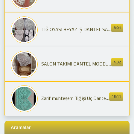
3:01
TIĞ OYASI BEYAZ İŞ DANTEL SALON TAKIMI MODELLERİ 👌👌 HİÇ BİR YERDE GÖRMEDİĞİNİZ DANTEL ÖRNEKLERİ 👌
4:02
SALON TAKIMI DANTEL MODELLERİ || GÖRENİN HAYRAN KALDIĞI TIĞ İŞİ DANTEL MODELLERİ || RUNNER DANTEL
13:11
Zarif muhteşem Tığ işi Uç Dantel Modeli Örnekleri Crochet #crochet #dantel #dantelmodelleri
Aramalar