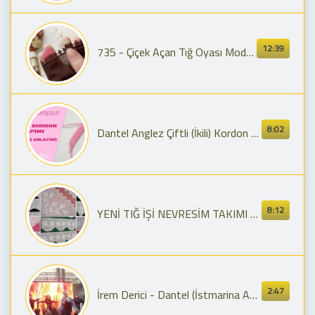
12:39
735 - ​Çiçek Açan Tığ Oyası Modeli 🌺 Çeyiz Çemberlerine Çok Yakışacak!
8:02
Dantel Anglez Çiftli (İkili) Kordon Yapımı-Kalın İp Yüksek Kalite-Anglez Zinciri Romanian Point Lace
8:12
YENİ TIĞ İŞİ NEVRESİM TAKIMI DANTEL MODELLERİ | ÇEYİZLİK PİKE TAKIMI DANTEL ÖRNEKLERİ
2:47
İrem Derici - Dantel (İstmarina AVM) (04.05.2019)