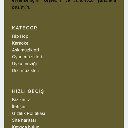
evrenselliğini keşfedin ve
ruhunuzu şarkılarla
besleyin
.
KATEGORI
Hip Hop
Karaoke
Aşk müzikleri
Oyun müzikleri
Uyku müziği
Dizi müzikleri
HIZLI GEÇIŞ
Biz kimiz
İletişim
Gizlilik Politikası
Site haritası
Katkıda bulun