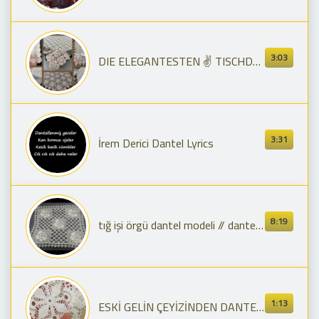
3:03
DIE ELEGANTESTEN ✌️ TISCHDECKEN AUS SPITZE, WOHNZIMMER-SETS, SPITZEN-COUCHTISCHDECKE, LÄUFER 🌸
3:31
İrem Derici Dantel Lyrics
8:19
tığ işi örgü dantel modeli // dantel salon takımı | lace-crochet-pattern
1:13
ESKİ GELİN ÇEYİZİNDEN DANTEL MODELLERİ 🌺 SANDIKTAN ÇIKAN GÜZELLİK 🌺 TIĞ OYASI