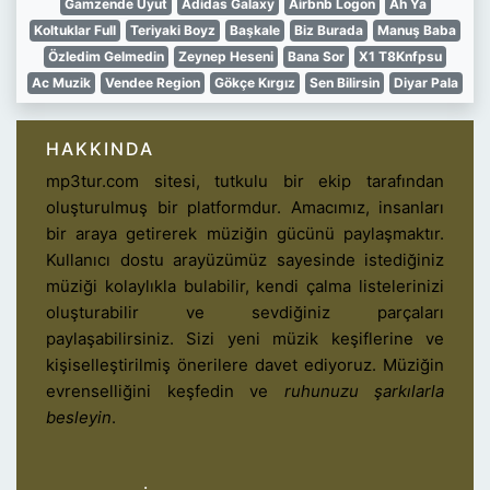
Gamzende Uyut
Adidas Galaxy
Airbnb Logon
Ah Ya
Koltuklar Full
Teriyaki Boyz
Başkale
Biz Burada
Manuş Baba
Özledim Gelmedin
Zeynep Heseni
Bana Sor
X1 T8Knfpsu
Ac Muzik
Vendee Region
Gökçe Kırgız
Sen Bilirsin
Diyar Pala
HAKKINDA
mp3tur.com sitesi, tutkulu bir ekip tarafından
oluşturulmuş bir platformdur. Amacımız, insanları
bir araya getirerek müziğin gücünü paylaşmaktır.
Kullanıcı dostu arayüzümüz sayesinde istediğiniz
müziği kolaylıkla bulabilir, kendi çalma listelerinizi
oluşturabilir ve sevdiğiniz parçaları
paylaşabilirsiniz. Sizi yeni müzik keşiflerine ve
kişiselleştirilmiş önerilere davet ediyoruz. Müziğin
evrenselliğini keşfedin ve
ruhunuzu şarkılarla
besleyin
.