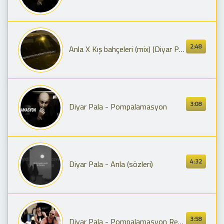
2:48
Anla X Kış bahçeleri (mix) (Diyar Pala, Buray)
3:08
Diyar Pala - Pompalamasyon
4:32
Diyar Pala - Anla (sözleri)
3:58
Diyar Pala - Pompalamasyon Remix ft. Mercan & Sultana (Official Video)