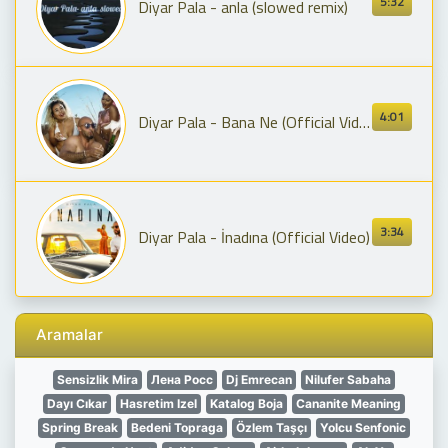
5:32
Diyar Pala - anla (slowed remix)
4:01
Diyar Pala - Bana Ne (Official Video)
3:34
Diyar Pala - İnadına (Official Video)
Aramalar
Sensizlik Mira
Лена Росс
Dj Emrecan
Nilufer Sabaha
Dayı Cıkar
Hasretim Izel
Katalog Boja
Cananite Meaning
Spring Break
Bedeni Topraga
Özlem Taşçı
Yolcu Senfonic