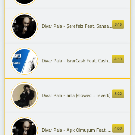
3:45
Diyar Pala - Şerefsiz Feat. Sansar Salvo
4:10
Diyar Pala - IsrarCash Feat. Cash Flow
5:22
Diyar Pala - anla (slowed + reverb)
4:03
Diyar Pala - Aşık Olmuşum Feat. Gülşah Akçay