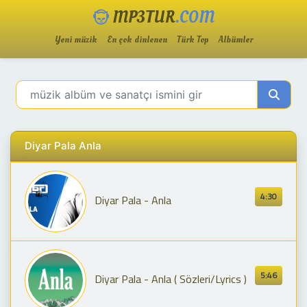
MP3TUR
.COM
Yeni müzik
En çok dinlenen
Türk Top
Albümler
Diyar Pala Anla
4:30
Diyar Pala - Anla
5:46
Diyar Pala - Anla ( Sözleri/Lyrics )