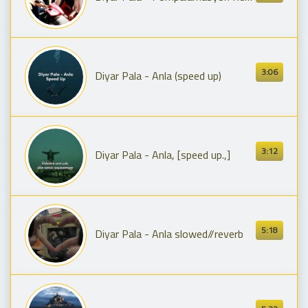
3:06
Diyar Pala - Anla (speed up)
3:12
Diyar Pala - Anla, [speed up.,]
5:18
Diyar Pala - Anla slowed//reverb