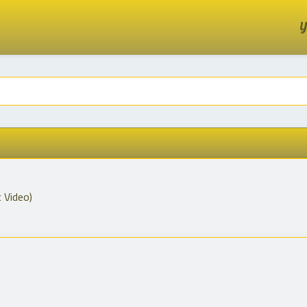
Y
c Video)