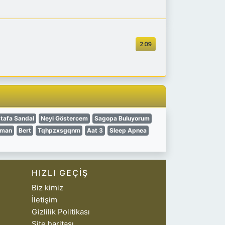
2:09
tafa Sandal
Neyi Göstercem
Sagopa Buluyorum
aman
Bert
Tqhpzxsgqnm
Aat 3
Sleep Apnea
HIZLI GEÇIŞ
Biz kimiz
İletişim
Gizlilik Politikası
Site haritası