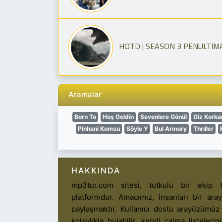
HOTD | SEASON 3 PENULTIM
Aramalar
Born To
Hoş Geldin
Sevenlere Gönül
Giz Korka
Pinhani Komsu
Söyle Y
Bul Armory
Thrıller
HAKKINDA
mp3tur.com sitesi, tutkulu bir ekip t
platformdur. Amacımız, insanları bir ar
paylaşmaktır. Kullanıcı dostu arayüzümüz
kolaylıkla bulabilir, kendi çalma listelerin