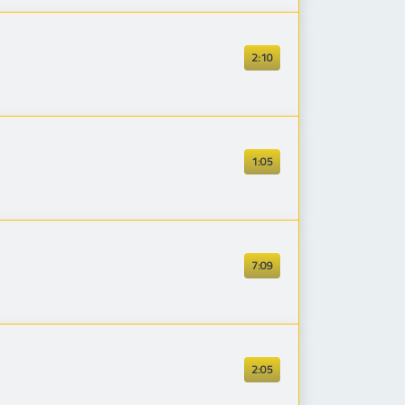
2:10
1:05
7:09
2:05