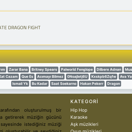
ATE DRAGON FIGHT
rım
Zarar Bana
Britney Spears
Palworld Fenglope
Dilbere Adnan
Mus
Kat Cazam
Que Es
Acımayı Bilmez
0Noajletj6U
Kxskpb6Zqfw
Ava Y
Ismail Yk
Bu Kadar
Saat Soekarno
Hakan Pekerr
Dragon
KATEGORI
arafından oluşturulmuş bir
Hip Hop
aya getirerek müziğin gücünü
Karaoke
 sayesinde istediğiniz müziği
Aşk müzikleri
izi oluşturabilir ve sevdiğiniz
Oyun müzikleri