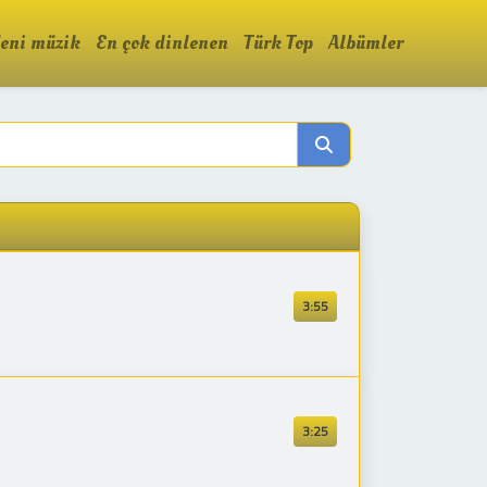
eni müzik
En çok dinlenen
Türk Top
Albümler
3:55
3:25