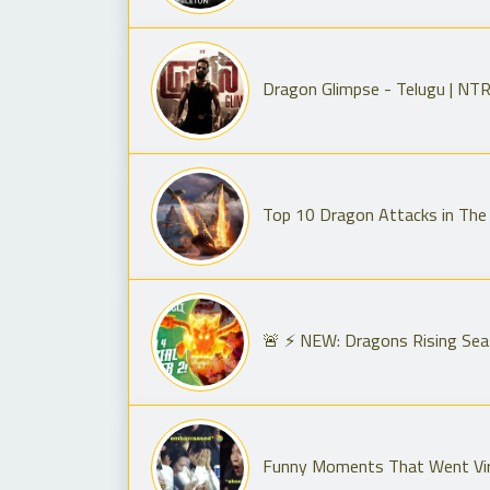
Dragon Glimpse - Telugu | NTR 
Top 10 Dragon Attacks in The
🚨 ⚡️ NEW: Dragons Rising Seas
Funny Moments That Went Vira