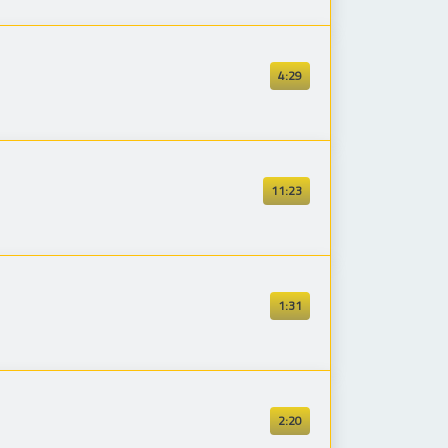
4:29
11:23
1:31
2:20