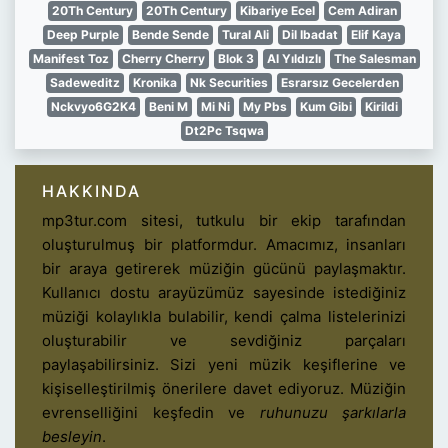
20Th Century
20Th Century
Kibariye Ecel
Cem Adiran
Deep Purple
Bende Sende
Tural Ali
Dil Ibadat
Elif Kaya
Manifest Toz
Cherry Cherry
Blok 3
Al Yıldızlı
The Salesman
Sadeweditz
Kronika
Nk Securities
Esrarsız Gecelerden
Nckvyo6G2K4
Beni M
Mi Ni
My Pbs
Kum Gibi
Kirildi
Dt2Pc Tsqwa
HAKKINDA
mp3tur.com sitesi, tutkulu bir ekip tarafından
oluşturulmuş bir platformdur. Amacımız, insanları
bir araya getirerek müziğin gücünü paylaşmaktır.
Kullanıcı dostu arayüzümüz sayesinde istediğiniz
müziği kolaylıkla bulabilir, kendi çalma listelerinizi
oluşturabilir ve sevdiğiniz parçaları
paylaşabilirsiniz. Sizi yeni müzik keşiflerine ve
kişiselleştirilmiş önerilere davet ediyoruz. Müziğin
evrenselliğini keşfedin ve
ruhunuzu şarkılarla
besleyin
.