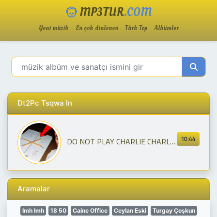
MP3TUR
.COM
Yeni müzik
En çok dinlenen
Türk Top
Albümler
Dt2Pc Tsqwa In
10:44
DO NOT PLAY CHARLIE CHARLIE CHALLENGE AT 3AM! (Charlie Came)
Aramalar
Imh Imh
18 50
Caine Office
Ceylan Eski
Turgay Çoşkun