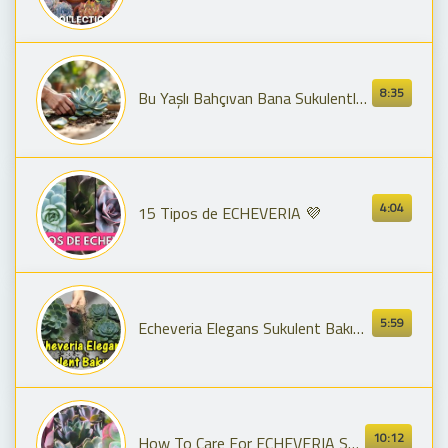
8:35
Bu Yaşlı Bahçıvan Bana Sukulentlerin Kolayca Nasıl Yayılacağını Öğretti! 🌱
4:04
15 Tipos de ECHEVERIA 💜
5:59
Echeveria Elegans Sukulent Bakımı (Echeveria Elegans Care)
10:12
How To Care For ECHEVERIA Succulents