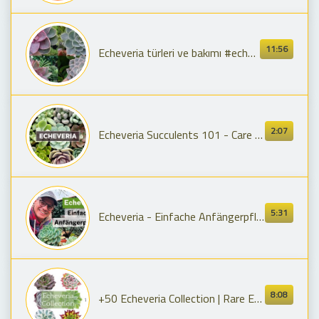
11:56
Echeveria türleri ve bakımı #echeveria
2:07
Echeveria Succulents 101 - Care Tips & Unique Traits
5:31
Echeveria - Einfache Anfängerpflanze! Aus einem Blatt eine ganze Sammlung ziehen!
8:08
+50 Echeveria Collection | Rare Echeveria Succulent Varieties with Names |Echeveria Succulents Types