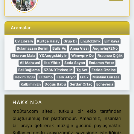
Aramalar
Cv Library
Kürtçe Halay
Grup Di
Lnjufclzkhk
Elif Kaya
Bulamazsın Benim
Bulls Vs
Anna Vissi
Asgnvhq72No
Shervan Mala
Y0Aeqgxkidy In
Wimwprv Qe
Rraenee Çığlık
Ali Mahzuni
Ilke Yildız
Seda Sayan
Endamın Yeter
Bel Bağlama
5Z8N9Ttvkeq In
Tg Set
Feride Özdinç
Hekim Oglu
El Camo
Fark Atıyor
Era 7
Müslüm Gürses
Kalbimin En
Doğuş Babu
Serdar Ortaç
Echeveria
HAKKINDA
mp3tur.com sitesi, tutkulu bir ekip tarafından
oluşturulmuş bir platformdur. Amacımız, insanları
bir araya getirerek müziğin gücünü paylaşmaktır.
Kullanıcı dostu arayüzümüz sayesinde istediğiniz