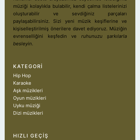
müziği kolaylıkla bulabilir, kendi çalma listelerinizi
oluşturabilir ve sevdiğiniz parçaları
paylaşabilirsiniz. Sizi yeni müzik keşiflerine ve
kişiselleştirilmiş önerilere davet ediyoruz. Müziğin
evrenselliğini keşfedin ve
ruhunuzu şarkılarla
besleyin
.
KATEGORI
Hip Hop
Karaoke
Aşk müzikleri
Oyun müzikleri
Uyku müziği
Dizi müzikleri
HIZLI GEÇIŞ