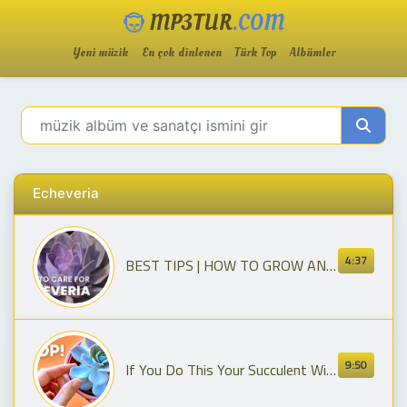
MP3TUR
.COM
Yeni müzik
En çok dinlenen
Türk Top
Albümler
Echeveria
4:37
BEST TIPS | HOW TO GROW AND CARE FOR ECHEVERIA PLANT |
9:50
If You Do This Your Succulent Will NEVER Thrive